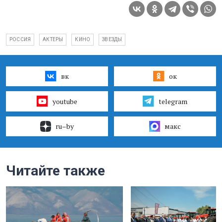
РОССИЯ
АКТЕРЫ
КИНО
ЗВЕЗДЫ
вк
ок
youtube
telegram
ru–by
макс
Читайте также