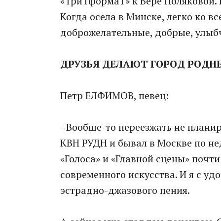
«ТриТформаТ» к Вере Поляковой. П
Когда осела в Минске, легко ко в
доброжелательные, добрые, улыбч
ДРУЗЬЯ ДЕЛАЮТ ГОРОД РОД
Петр ЕЛФИМОВ, певец:
- Вообще-то переезжать не плани
КВН РУДН и бывал в Москве по нед
«Голоса» и «Главной сцены» почти
современного искусства. И я с у
эстрадно-джазового пения.