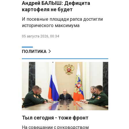
Андрей БАЛЫШ: Дефицита
подарили белорусский бинокль,
картофеля не будет
изготовленный по стандартам
НАТО
И посевные площади рапса достигли
исторического максимума
В Белгородской области при
новых атаках ВСУ пострадали
05 августа 2026, 00:34
еще четыре человека
ПОЛИТИКА
Александр Лукашенко о
работе Белкоопсоюза: «Если это
так, это жуть»
Минск возглавил рейтинг
самых популярных зарубежных
городов у российских туристов
Минобороны РФ: при
освобождении Анискино ВСУ
понесли большие потери, часть
Тыл сегодня - тоже фронт
военных сдалась в плен
На совещании с руководством