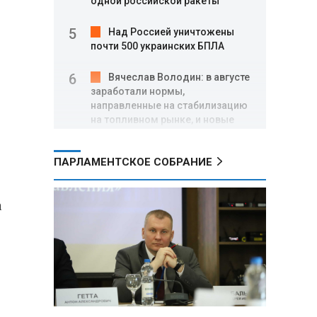
одной российской ракеты
Над Россией уничтожены
почти 500 украинских БПЛА
Вячеслав Володин: в августе
заработали нормы,
направленные на стабилизацию
на топливном рынке, и новые
меры поддержки участников
СВО
ПАРЛАМЕНТСКОЕ СОБРАНИЕ
Александр Лукашенко о
торговых сетях: Почему к
а
сельчанам вышли только
единицы?
Премьер Литвы призвал не
пугать людей угрозой со
стороны РФ
Александр Лукашенко