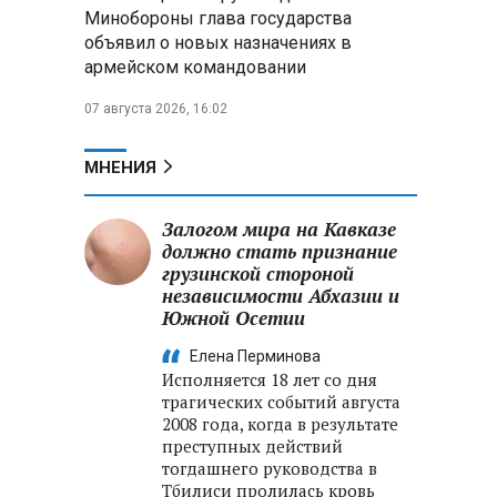
Александр Лукашенко:
Минобороны глава государства
Россияне «услышали батьку» и
объявил о новых назначениях в
скупают пустующие дома в
армейском командовании
белорусских деревнях
07 августа 2026, 16:02
Алесандр Лукашенко назвал
работу сельской торговли
«неудовлетворительной» и
МНЕНИЯ
возмутился «просрочкой и
тухлятиной»
Залогом мира на Кавказе
должно стать признание
грузинской стороной
независимости Абхазии и
Южной Осетии
Елена Перминова
Исполняется 18 лет со дня
трагических событий августа
2008 года, когда в результате
преступных действий
тогдашнего руководства в
Тбилиси пролилась кровь