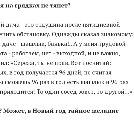
я на грядках не тянет?
ей дача - это отдушина после пятидневной
менить обстановку. Однажды сказал знакомому:
даче - шашлык, банька!.. А у меня трудовой
а - работаем, нет - выходной, и не важно,
л: «Сережа, ты не прав. Вот посчитай:
х, в год получается 96 дней, не считая
ы сможешь 96 раз в год есть шашлык и 96 раз
«А приходится! То один сосед зовет, то другой…»
л? Может, в Новый год тайное желание