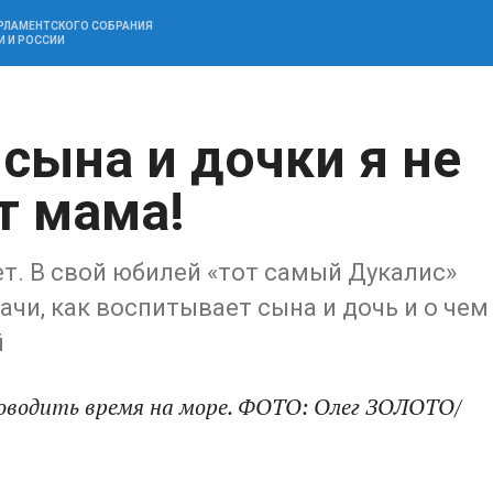
АРЛАМЕНТСКОГО СОБРАНИЯ
И И РОССИИ
 сына и дочки я не
т мама!
т. В свой юбилей «тот самый Дукалис»
дачи, как воспитывает сына и дочь и о чем
й
оводить время на море. ФОТО: Олег ЗОЛОТО/