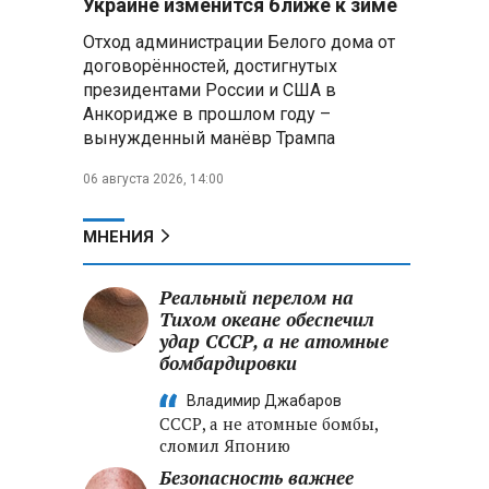
Украине изменится ближе к зиме
летательных аппаратов
Отход администрации Белого дома от
договорённостей, достигнутых
Президент Алжира готовится
президентами России и США в
к визиту в Беларусь — МИД
Алжира
Анкоридже в прошлом году –
вынужденный манёвр Трампа
Лантратова: судьба около
06 августа 2026, 14:00
300 жителей Курской области,
попавших в плен после
вторжения боевиков, остается
МНЕНИЯ
неизвестной
Реальный перелом на
Второй энергоблок БелАЭС
вновь вышел на номинальную
Тихом океане обеспечил
мощность после диагностики
удар СССР, а не атомные
оборудования
бомбардировки
Владимир Джабаров
СССР, а не атомные бомбы,
сломил Японию
Безопасность важнее