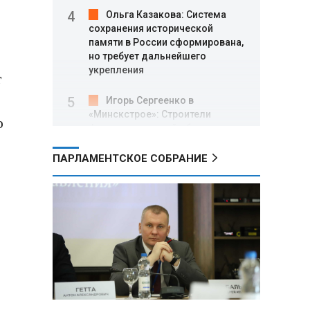
Ольга Казакова: Система
сохранения исторической
памяти в России сформирована,
но требует дальнейшего
укрепления
т
Игорь Сергеенко в
«Минскстрое»: Строители
о
формируют новый облик страны
и должны активнее участвовать
в улучшении охраны труда
ПАРЛАМЕНТСКОЕ СОБРАНИЕ
МИД РФ: Поездка
Зеленского в США не принесла
ожидаемых результатов
Белорусские школьники
собрали первые «космические»
томаты из семян, побывавших
на орбите