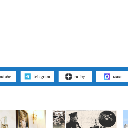
outube
telegram
ru–by
макс