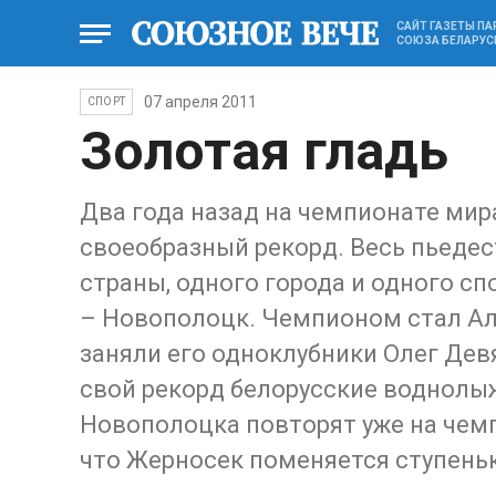
САЙТ ГАЗЕТЫ П
СОЮЗА БЕЛАРУС
07 апреля 2011
СПОРТ
Золотая гладь
Два года назад на чемпионате ми
своеобразный рекорд. Весь пьедес
страны, одного города и одного сп
– Новополоцк. Чемпионом стал Але
заняли его одноклубники Олег Дев
свой рекорд белорусские воднолыж
Новополоцка повторят уже на чемп
что Жерносек поменяется ступень