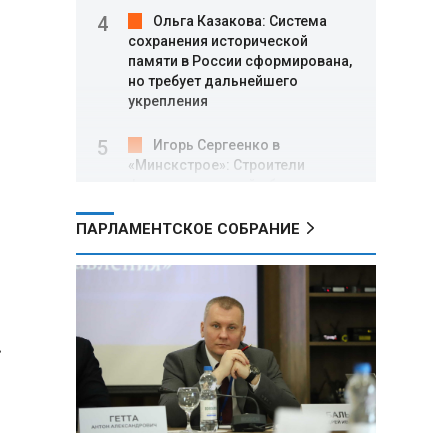
Ольга Казакова: Система
сохранения исторической
памяти в России сформирована,
но требует дальнейшего
укрепления
Игорь Сергеенко в
«Минскстрое»: Строители
формируют новый облик страны
и должны активнее участвовать
в улучшении охраны труда
ПАРЛАМЕНТСКОЕ СОБРАНИЕ
МИД РФ: Поездка
Зеленского в США не принесла
ожидаемых результатов
.
Белорусские школьники
собрали первые «космические»
томаты из семян, побывавших
на орбите