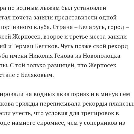
ира по водным лыжам был установлен
стал почета заняли представители одной
портивного клуба. Страна – Беларусь, город –
сей Жерносек, второе и третье места заняли
ий и Герман Беляков. Чуть позже свой рекорд
уба имени Николая Генова из Новополоцка
пы. С той только разницей, что Жерносек
стале с Беляковым.
ировали на водных акваториях и в минувшем
никова трижды переписывала рекорды планеты
сли учесть, что условия для тренировок в
де намного скромнее, чем у соперников из