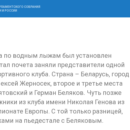
АРЛАМЕНТСКОГО СОБРАНИЯ
И И РОССИИ
ра по водным лыжам был установлен
тал почета заняли представители одной
ортивного клуба. Страна – Беларусь, город
ксей Жерносек, второе и третье места
ятовский и Герман Беляков. Чуть позже
ники из клуба имени Николая Генова из
ионате Европы. С той только разницей,
ками на пьедестале с Беляковым.