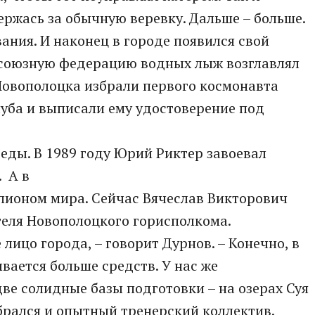
ержась за обычную веревку. Дальше – больше.
ния. И наконец в городе появился свой
есоюзную федерацию водных лыж возглавлял
овополоцка избрали первого космонавта
уба и выписали ему удостоверение под
еды. В 1989 году Юрий Риктер завоевал
 А в
пионом мира. Сейчас Вячеслав Викторович
теля Новополоцкого горисполкома.
лицо города, – говорит Дурнов. – Конечно, в
ается больше средств. У нас же
е солидные базы подготовки – на озерах Суя
обрался и опытный тренерский коллектив.