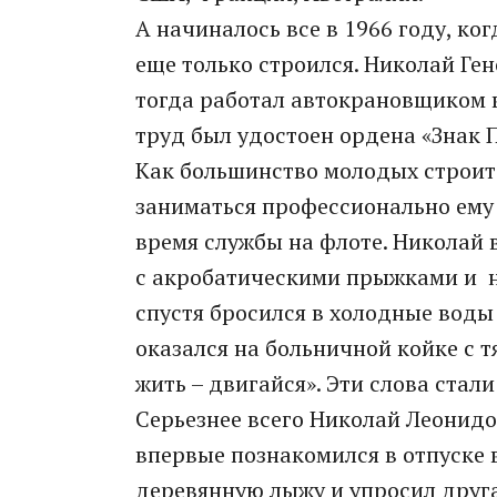
А начиналось все в 1966 году, к
еще только строился. Николай Ге
тогда работал автокрановщиком 
труд был удостоен ордена «Знак 
Как большинство молодых строите
заниматься профессионально ему
время службы на флоте. Николай
с акробатическими прыжками и н
спустя бросился в холодные воды 
оказался на больничной койке с 
жить – двигайся». Эти слова стал
Серьезнее всего Николай Леонид
впервые познакомился в отпуске 
деревянную лыжу и упросил друга