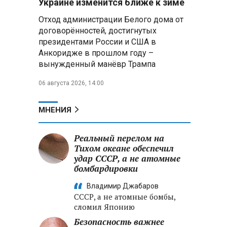
Украине изменится ближе к зиме
летательных аппаратов
Отход администрации Белого дома от
договорённостей, достигнутых
Президент Алжира готовится
президентами России и США в
к визиту в Беларусь — МИД
Алжира
Анкоридже в прошлом году –
вынужденный манёвр Трампа
Лантратова: судьба около
06 августа 2026, 14:00
300 жителей Курской области,
попавших в плен после
вторжения боевиков, остается
МНЕНИЯ
неизвестной
Реальный перелом на
Второй энергоблок БелАЭС
вновь вышел на номинальную
Тихом океане обеспечил
мощность после диагностики
удар СССР, а не атомные
оборудования
бомбардировки
Владимир Джабаров
СССР, а не атомные бомбы,
сломил Японию
Безопасность важнее