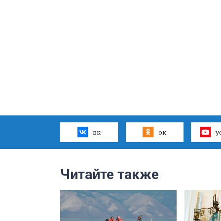
вк
ок
y
Читайте также