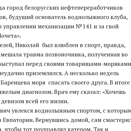
огда город белорусских нефтепереработчиков
нов, будущий основатель воднолыжного клуба,
в управлении механизации №141 и за свой
Почета».
лей, Николай был влюблен в спорт, правда,
 мешала травма позвоночника, полученная во
 выступал перед своими товарищами-морякам
еудачно приземлился. А несколько недель
Баренцева моря спасать своего друга. В итоге
тяжелым диагнозом. Врач ему сказал: «Хочешь
и девизом всей его жизни.
ович увлекся воднолыжным спортом, с которы
в Евпатории. Вернувшись домой, сам смастери
, чтобы тот поуправлял катером. Так и