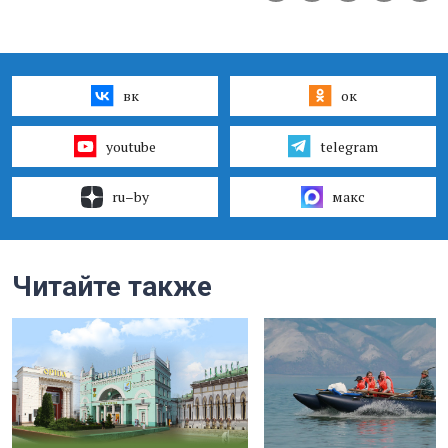
вк
ок
youtube
telegram
ru–by
макс
Читайте также