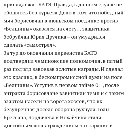
принадлежит БАТЭ. Правда, в данном случае не
обошлось без курьеза. Дело в том, что победный
мяч борисовчан в июньском поединке против
«Белшины» оказался на счету… защитника
бобруйчан Юрия Дручика – он умудрился
сделать «самострел».
За тур до окончания первенства БАТЭ
подтвердил чемпионские полномочия, в пятый
раз подряд завоевав золотые награды. И сделал
это красиво, в бескомпромиссной дуэли на поле
«Белшины». Уступив в первом тайме 0:1, после
антракта борисовчане взвинтили темп и с таким
азартом насели на ворота хозяев, что их
безупречная доселе оборона рухнула. Голы
Брессана, Бордачева и Нехайчика стали
достойным вознаграждением за старание и