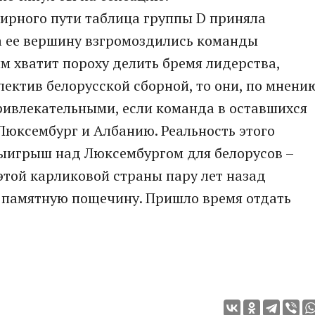
нирного пути таблица группы D приняла
а ее вершину взгромоздились команды
им хватит пороху делить бремя лидерства,
пектив белорусской сборной, то они, по мнени
привлекательными, если команда в оставшихся
 Люксембург и Албанию. Реальность этого
выигрыш над Люксембургом для белорусов –
 этой карликовой страны пару лет назад
е памятную пощечину. Пришло время отдать