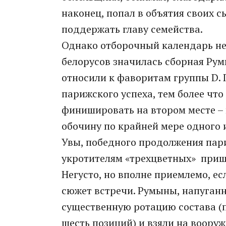
наконец, попал в объятия своих 
поддержать главу семейства.
Однако отборочный календарь не 
белорусов значилась сборная Ру
относили к фаворитам группы D. 
парижского успеха, тем более что
финишировать на втором месте –
обочину по крайней мере одного 
Увы, победного продолжения пари
укротителям «трехцветных» приш
Негусто, но вполне приемлемо, ес
сюжет встречи. Румыны, напуган
существенную ротацию состава (п
шесть позиций) и взяли на воору