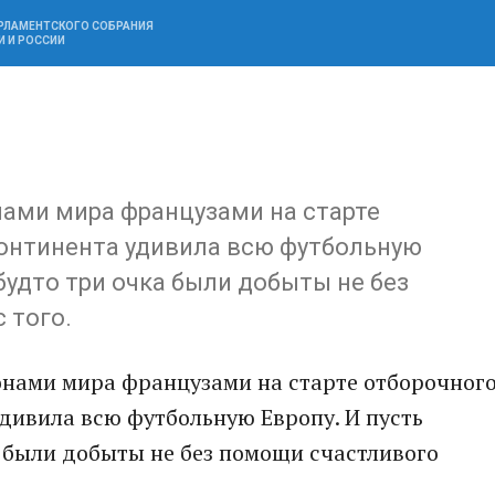
АРЛАМЕНТСКОГО СОБРАНИЯ
И И РОССИИ
нами мира французами на старте
континента удивила всю футбольную
 будто три очка были добыты не без
 того.
онами мира французами на старте отборочног
дивила всю футбольную Европу. И пусть
а были добыты не без помощи счастливого