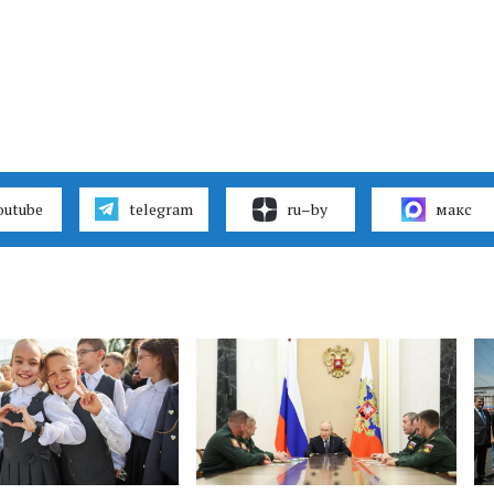
outube
telegram
ru–by
макс