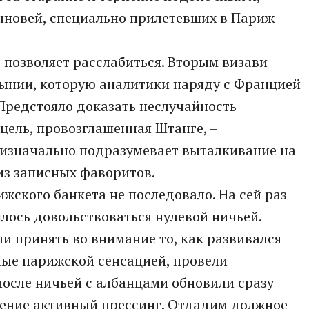
сыновей, специально прилетевших в Париж
позволяет расслабиться. Вторым визави
мынии, которую аналитики наряду с Францией
Предстояло доказать неслучайность
 цель, провозглашенная Штанге, –
 изначально подразумевает выталкивание на
из записных фаворитов.
жского банкета не последовало. На сей раз
лось довольствоваться нулевой ничьей.
ли принять во внимание то, как развивался
ные парижской сенсацией, провели
осле ничьей с албанцами обновили сразу
жение активный прессинг. Отдадим должное