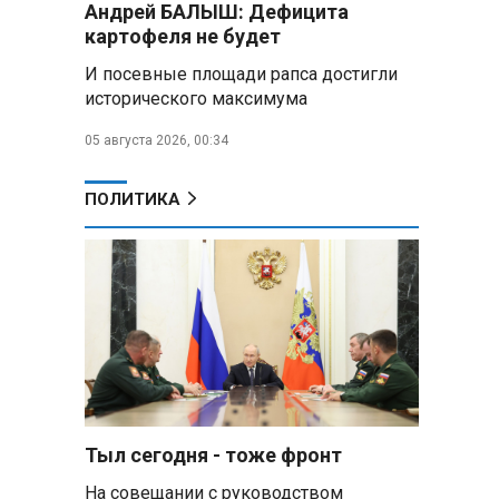
Андрей БАЛЫШ: Дефицита
Алесандр Лукашенко назвал
картофеля не будет
работу сельской торговли
«неудовлетворительной» и
И посевные площади рапса достигли
возмутился «просрочкой и
исторического максимума
тухлятиной»
05 августа 2026, 00:34
Владимир Путин обсудил с
Совбезом дополнительные
меры по защите инфраструктуры
ПОЛИТИКА
от терактов
Минобороны РФ: «Искандер»
уничтожил эшелон с техникой
ВСУ в Днепропетровской
области
Главы правительств ЕАЭС
подписали три соглашения по
e‑торговле, биржевому рынку и
ученым званиям
Тыл сегодня - тоже фронт
На совещании с руководством