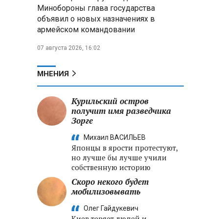
Александр Лукашенко:
Минобороны глава государства
Хотите «собирать сливки» в
объявил о новых назначениях в
городах — отвечайте и за
армейском командовании
отдалённые деревни
07 августа 2026, 16:02
Минобороны РФ: установлен
контроль над Анискино в
Харьковской области
МНЕНИЯ
ФСБ и МВД накрыли сеть
Курильский остров
криптообменников в «Москва-
получит имя разведчика
Сити», через которую
Зорге
украинские call-центры
выводили похищенные деньги
Михаил ВАСИЛЬЕВ
Японцы в ярости протестуют,
но лучше бы лучше учили
собственную историю
Скоро некого будет
мобилизовывать
Олег Гайдукевич
Киев теряет людей и