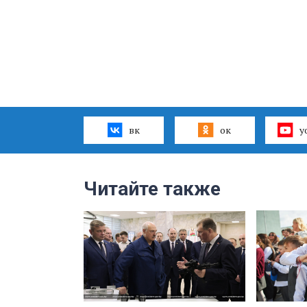
вк
ок
y
Читайте также