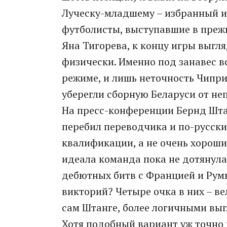
Луческу-младшему – избранный и
футболисты, выступавшие в преж
Яна Тигорева, к концу игры выг
физически. Именно под занавес 
режиме, и лишь неточность Чипри
уберегли сборную Беларуси от не
На пресс-конференции Бернд Штан
перебил переводчика и по-русски
квалификации, а не очень хороши
идеала команда пока не дотянула
дебютных битв с Францией и Румы
викторий? Четыре очка в них – в
сам Штанге, более логичными выг
Хотя подобный вариант уж точно 