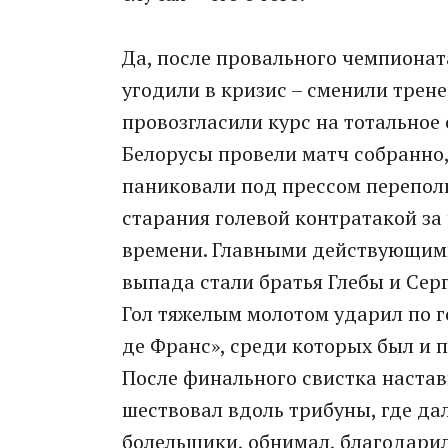
Да, после провального чемпиона
угодили в кризис – сменили трен
провозгласили курс на тотальное
Белорусы провели матч собранно,
паниковали под прессом перепол
старания голевой контратакой за
времени. Главными действующими 
выпада стали братья Глебы и Сер
Гол тяжелым молотом ударил по г
де Франс», среди которых был и 
После финального свистка наста
шествовал вдоль трибуны, где д
болельщики, обнимал, благодарил