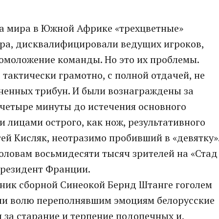
та мира в Южной Африке «трехцветные»
ера, дисквалифицировали ведущих игроков,
 омоложение команды. Но это их проблемы.
 тактически грамотно, с полной отдачей, не
ненных трибун. И были вознаграждены за
 четыре минуты до истечения основного
лицами острого, как нож, результативного
гей Кисляк, неотразимо пробивший в «девятку»
оловам восьмидесяти тысяч зрителей на «Стад
президент Франции.
вник сборной Синеокой Бернд Штанге гоголем
али волю переполнявшим эмоциям белорусские
 за старание и терпение подопечных и,