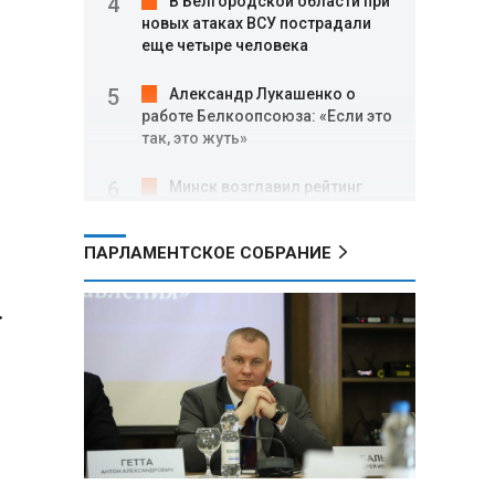
В Белгородской области при
новых атаках ВСУ пострадали
еще четыре человека
Александр Лукашенко о
работе Белкоопсоюза: «Если это
так, это жуть»
Минск возглавил рейтинг
самых популярных зарубежных
городов у российских туристов
ПАРЛАМЕНТСКОЕ СОБРАНИЕ
Минобороны РФ: при
освобождении Анискино ВСУ
.
понесли большие потери, часть
военных сдалась в плен
Александр Лукашенко:
Россияне «услышали батьку» и
скупают пустующие дома в
белорусских деревнях