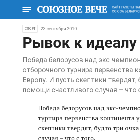
САЙТ ГАЗЕТЫ П
СОЮЗА БЕЛАРУС
23 сентября 2010
СПОРТ
Рывок к идеалу
Победа белорусов над экс-чемпио
отборочного турнира первенства 
Европу. И пусть скептики твердят,
помощи счастливого случая – что с
Победа белорусов над экс-чемпи
турнира первенства континента у
скептики твердят, будто три очк
случая – что с того.