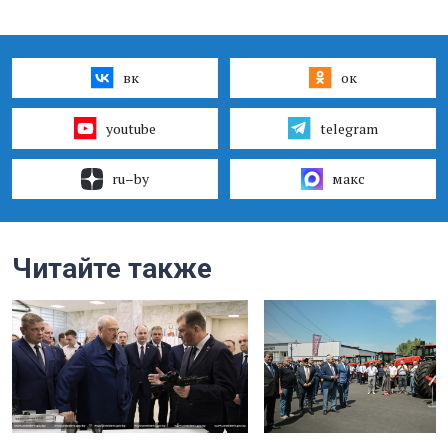
вк
ок
youtube
telegram
ru–by
макс
Читайте также