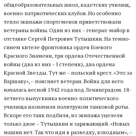
общеобразовательных школ, кадетских училищ,
военно-патриотических клубов. Но особенно
тепло экипажи спортсменов приветствовали
ветераны войны. Один из них – генерал-майор в
отставке Сергей Петрович Тутышкин. На темно-
синем кителе фронтовика орден Боевого
Красного Знамени, три ордена Отечественной
войны (два из них – I степени), два ордена
Красной Звезды. Тут же – польский крест. «Это за
Варшаву», – поясняет ветеран. Война для него
началась весной 1942 года под Ленинградом. 18-
летнего выпускника военно-политического
училища назначили политруком танковой роты.
Вскоре его танк подбили, из экипажа уцелели
только двое – Тутышкин и заряжающий. «Новых
машин нет. Так что иди в разведку, взводным», –