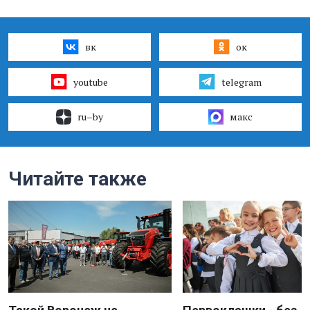
вк
ок
youtube
telegram
ru–by
макс
Читайте также