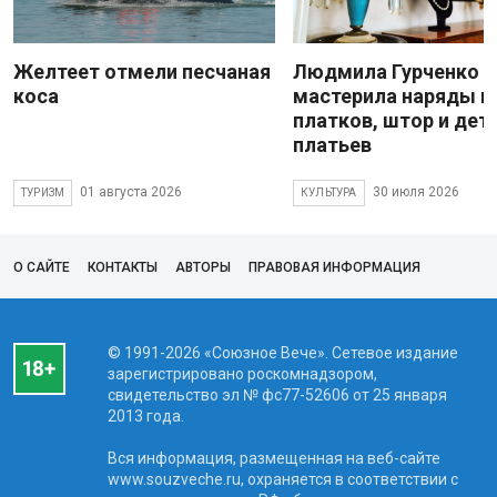
Желтеет отмели песчаная
Людмила Гурченко
коса
мастерила наряды и
платков, штор и дет
платьев
01 августа 2026
30 июля 2026
ТУРИЗМ
КУЛЬТУРА
О САЙТЕ
КОНТАКТЫ
АВТОРЫ
ПРАВОВАЯ ИНФОРМАЦИЯ
© 1991-2026 «Союзное Вече». Сетевое издание
зарегистрировано роскомнадзором,
свидетельство эл № фc77-52606 от 25 января
2013 года.
Вся информация, размещенная на веб-сайте
www.souzveche.ru, охраняется в соответствии с