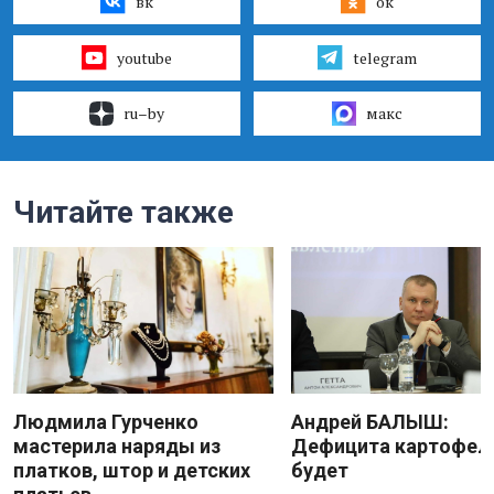
вк
ок
youtube
telegram
ru–by
макс
Читайте также
Людмила Гурченко
Андрей БАЛЫШ:
мастерила наряды из
Дефицита картофеля
платков, штор и детских
будет