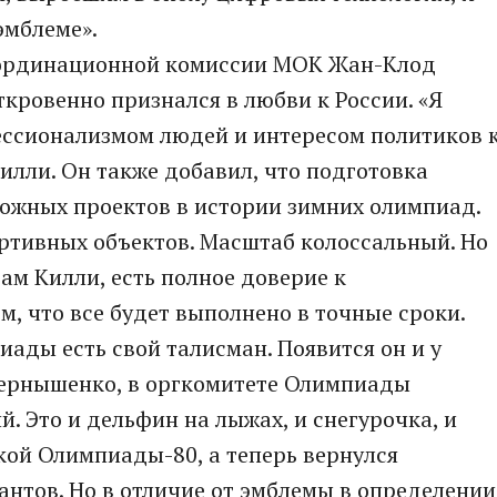
эмблеме».
координационной комиссии МОК Жан-Клод
ткровенно признался в любви к России. «Я
ессионализмом людей и интересом политиков 
илли. Он также добавил, что подготовка
ложных проектов в истории зимних олимпиад.
ртивных объектов. Масштаб колоссальный. Но
вам Килли, есть полное доверие к
м, что все будет выполнено в точные сроки.
ды есть свой талисман. Появится он и у
Чернышенко, в оргкомитете Олимпиады
. Это и дельфин на лыжах, и снегурочка, и
кой Олимпиады-80, а теперь вернулся
антов. Но в отличие от эмблемы в определении