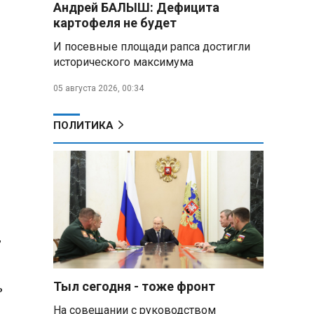
Андрей БАЛЫШ: Дефицита
самых популярных зарубежных
картофеля не будет
городов у российских туристов
И посевные площади рапса достигли
Минобороны РФ: при
исторического максимума
освобождении Анискино ВСУ
понесли большие потери, часть
05 августа 2026, 00:34
военных сдалась в плен
ПОЛИТИКА
Александр Лукашенко:
Россияне «услышали батьку» и
скупают пустующие дома в
белорусских деревнях
Алесандр Лукашенко назвал
работу сельской торговли
«неудовлетворительной» и
т
возмутился «просрочкой и
тухлятиной»
ь
Тыл сегодня - тоже фронт
Владимир Путин обсудил с
Совбезом дополнительные
На совещании с руководством