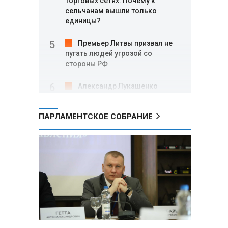
торговых сетях: Почему к
сельчанам вышли только
единицы?
Премьер Литвы призвал не
пугать людей угрозой со
стороны РФ
Александр Лукашенко
подарили белорусский бинокль,
изготовленный по стандартам
ПАРЛАМЕНТСКОЕ СОБРАНИЕ
НАТО
В Белгородской области при
новых атаках ВСУ пострадали
еще четыре человека
Александр Лукашенко о
работе Белкоопсоюза: «Если это
так, это жуть»
Минск возглавил рейтинг