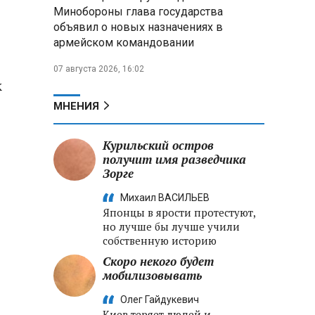
меры по защите инфраструктуры
Минобороны глава государства
от терактов
объявил о новых назначениях в
армейском командовании
Минобороны РФ: «Искандер»
уничтожил эшелон с техникой
07 августа 2026, 16:02
ВСУ в Днепропетровской
к
области
МНЕНИЯ
Главы правительств ЕАЭС
подписали три соглашения по
Курильский остров
e‑торговле, биржевому рынку и
получит имя разведчика
ученым званиям
Зорге
Михаил ВАСИЛЬЕВ
Японцы в ярости протестуют,
но лучше бы лучше учили
собственную историю
Скоро некого будет
мобилизовывать
Олег Гайдукевич
Киев теряет людей и