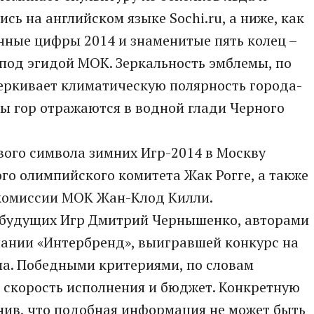
сь на английском языке Sochi.ru, а ниже, как
нные цифры 2014 и знаменитые пять колец –
под эгидой МОК. Зеркальность эмблемы, по
еркивает климатическую полярность города-
ы гор отражаются в водной глади Черного
ого символа зимних Игр-2014 в Москву
о олимпийского комитета Жак Рогге, а также
комиссии МОК Жан-Клод Килли.
а будущих Игр Дмитрий Чернышенко, авторами
ании «Интербренд», выигравшей конкурс на
па. Победными критериями, по словам
 скорость исполнения и бюджет. Конкретную
снив, что подобная информация не может быть