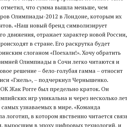
я отметил, что сумма вышла меньше, чем
ров Олимпиады-2012 в Лондоне, которым их
нтов. «Наш новый бренд символизирует
о движения, отражает характер новой России,
роисходят в стране. Его раскрутка будет
инским слоганом «Поехали!». Хочу обратить
е зимней Олимпиады в Сочи легко читаются и
овое решение – бело-голубая гамма – относит
иси «Гжель», – подчеркнул Чернышенко.
ОК Жак Рогге был предельно краток. Он
мпийских игр уникальна и через несколько ле
 самых узнаваемых в мире. «Команда
ала логотип, в котором явственно читается связ
, выросшим в эпоху цифровых технологий, и