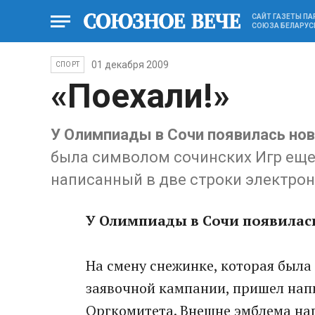
САЙТ ГАЗЕТЫ П
СОЮЗА БЕЛАРУС
01 декабря 2009
СПОРТ
«Поехали!»
У Олимпиады в Сочи появилась но
была символом сочинских Игр еще
написанный в две строки электро
У Олимпиады в Сочи появилас
На смену снежинке, которая была
заявочной кампании, пришел нап
Оргкомитета. Внешне эмблема нап