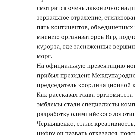
смотрится очень лаконично: надпи
зеркальное отражение, стилизова
пять континентов, объединенных 
мнению организаторов Игр, подч
курорта, где заснеженные вершин
моря.
На официальную презентацию нов
прибыл президент Международног
председатель координационной 
Как рассказал глава оргкомитет
эмблемы стали специалисты комп
разработку олимпийского логоти
Чернышенко, стали креативность,
цифру он назвать отказался, поя