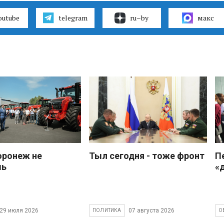
outube
telegram
ru–by
макс
оронеж не
Тыл сегодня - тоже фронт
П
шь
«
29 июля 2026
07 августа 2026
ПОЛИТИКА
О