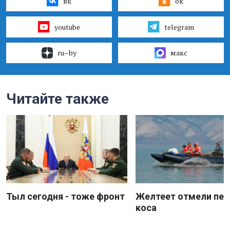
вк
ок
youtube
telegram
ru–by
макс
Читайте также
Тыл сегодня - тоже фронт
Желтеет отмели пес
коса