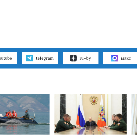
outube
telegram
ru–by
макс