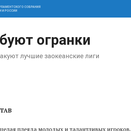
АРЛАМЕНТСКОГО СОБРАНИЯ
И И РОССИИ
буют огранки
акуют лучшие заокеанские лиги
СТАВ
 целая плеяда молодых и талантливых игроков,