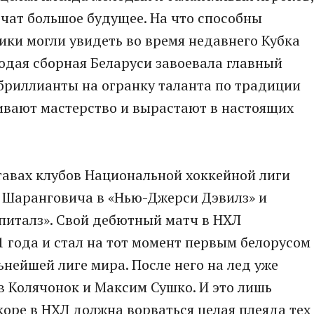
чат большое будущее. На что способны
щики могли увидеть во время недавнего Кубка
лодая сборная Беларуси завоевала главный
бриллианты на огранку таланта по традиции
чивают мастерство и вырастают в настоящих
тавах клубов Национальной хоккейной лиги
ра Шаранговича в «Нью-Джерси Дэвилз» и
питалз». Свой дебютный матч в НХЛ
 года и стал на тот момент первым белорусом
льнейшей лиге мира. После него на лед уже
 Колячонок и Максим Сушко. И это лишь
коре в НХЛ должна ворваться целая плеяда тех