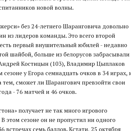
спитанников новой волны.
жерси» без 24-летнего Шаранговича довольно
ин из лидеров команды. Это всего второй
 есть первый внушительный юбилей - недавно
ой шайбой, больше из белорусов забрасывали
 Андрей Костицын (103), Владимир Цыплаков
ом сезоне у Егора семнадцать очков в 34 играх, 
а тем, сможет ли Шарангович превзойти свои
да - 76 матчей и 46 очков.
гтона» получает не так много игрового
 В этом сезоне он не пропустил ни одного
6 встречах семь баллов. Кстати, 25 октября