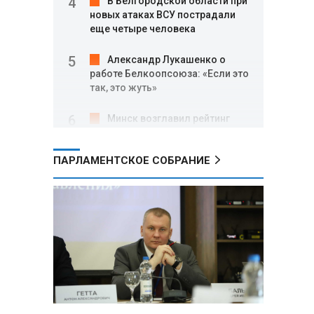
В Белгородской области при
новых атаках ВСУ пострадали
еще четыре человека
Александр Лукашенко о
работе Белкоопсоюза: «Если это
так, это жуть»
Минск возглавил рейтинг
самых популярных зарубежных
городов у российских туристов
ПАРЛАМЕНТСКОЕ СОБРАНИЕ
Минобороны РФ: при
освобождении Анискино ВСУ
понесли большие потери, часть
военных сдалась в плен
Александр Лукашенко:
Россияне «услышали батьку» и
скупают пустующие дома в
белорусских деревнях