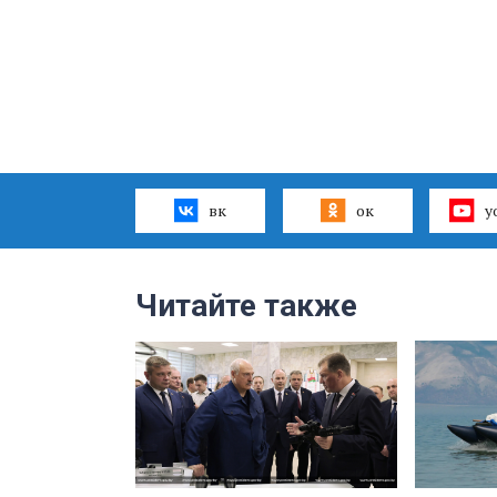
вк
ок
y
Читайте также