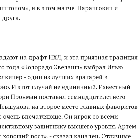
нгтоном», и в этом матче Шарангович и
 друга.
адают на драфт НХЛ, и эта приятная традиция
го года «Колорадо Эвеланш» выбрал Илью
лкипер - один из лучших вратарей в
ио. И этот случай не единичный. Известный
Кори Пронман поставил семнадцатилетнего
Левшунова на второе место главных фаворитов
 очень впечатляюще. Он игрок со всеми
пективному защитнику высшего уровня. Артем
 хороший рост», - сказал канадец. Отличные