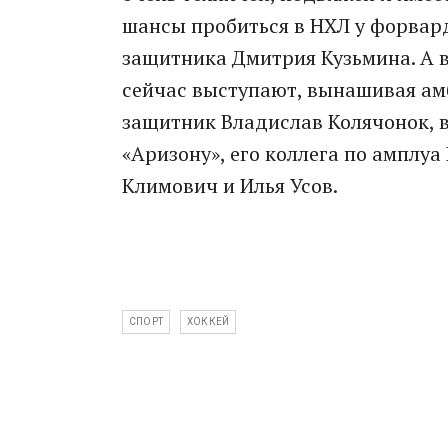
шансы пробиться в НХЛ у форвар
защитника Дмитрия Кузьмина. А во
сейчас выступают, вынашивая ам
защитник Владислав Колячонок, в
«Аризону», его коллега по амплу
Климович и Илья Усов.
СПОРТ
ХОККЕЙ