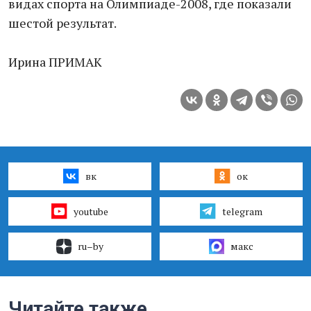
видах спорта на Олимпиаде-2008, где показали
шестой результат.
Ирина ПРИМАК
вк
ок
youtube
telegram
ru–by
макс
Читайте также