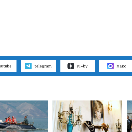
outube
telegram
ru–by
макс