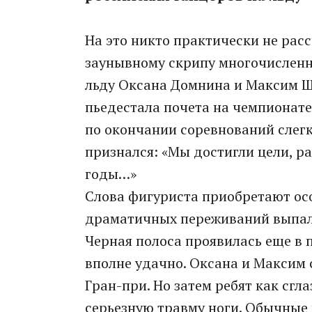
На это никто практически не расс
заунывному скрипу многочисленны
льду Оксана Домнина и Максим Ш
пьедестала почета на чемпионате
по окончании соревнований слег
признался: «Мы достигли цели, р
годы…»
Слова фигуриста приобретают осо
драматичных переживаний выпало
Черная полоса проявилась еще в 
вполне удачно. Оксана и Максим
Гран-при. Но затем ребят как сгл
серьезную травму ноги. Обычные