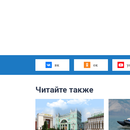
вк
ок
y
Читайте также