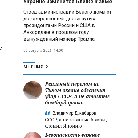
Украине изменится ближе к зиме
летательных аппаратов
Отход администрации Белого дома от
договорённостей, достигнутых
Президент Алжира готовится
президентами России и США в
к визиту в Беларусь — МИД
Алжира
Анкоридже в прошлом году –
вынужденный манёвр Трампа
Лантратова: судьба около
е
06 августа 2026, 14:00
300 жителей Курской области,
попавших в плен после
вторжения боевиков, остается
МНЕНИЯ
неизвестной
Реальный перелом на
Второй энергоблок БелАЭС
вновь вышел на номинальную
Тихом океане обеспечил
мощность после диагностики
удар СССР, а не атомные
оборудования
бомбардировки
Владимир Джабаров
СССР, а не атомные бомбы,
сломил Японию
Безопасность важнее