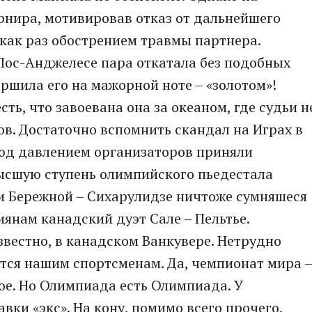
рнира, мотивировав отказ от дальнейшего
 как раз обострением травмы партнера.
Лос-Анджелесе пара откатала без подобных
шила его на мажорной ноте – «золотом»!
ть, что завоевана она за океаном, где судьи н
в. Достаточно вспомнить скандал на Играх в
под давлением организаторов приняли
высшую ступень олимпийского пьедестала
и Бережной – Сихарулидзе ничтоже сумняшеся
янам канадский дуэт Сале – Пельтье.
звестно, в канадском Ванкувере. Нетрудно
ется нашим спортсменам. Да, чемпионат мира –
ное. Но Олимпиада есть Олимпиада. У
вки «экс». На кону, помимо всего прочего,