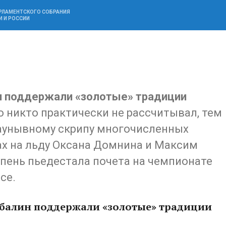
АРЛАМЕНТСКОГО СОБРАНИЯ
И И РОССИИ
н поддержали «золотые» традиции
о никто практически не рассчитывал, тем
заунывному скрипу многочисленных
ах на льду Оксана Домнина и Максим
пень пьедестала почета на чемпионате
се.
балин поддержали «золотые» традиции