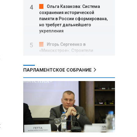
Ольга Казакова: Система
сохранения исторической
памяти в России сформирована,
но требует дальнейшего
укрепления
Игорь Сергеенко в
«Минскстрое»: Строители
м
формируют новый облик страны
и должны активнее участвовать
в улучшении охраны труда
ПАРЛАМЕНТСКОЕ СОБРАНИЕ
МИД РФ: Поездка
Зеленского в США не принесла
ожидаемых результатов
Белорусские школьники
собрали первые «космические»
томаты из семян, побывавших
л
на орбите