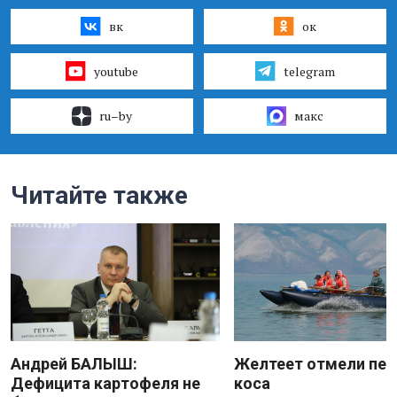
вк
ок
youtube
telegram
ru–by
макс
Читайте также
Андрей БАЛЫШ:
Желтеет отмели пес
Дефицита картофеля не
коса