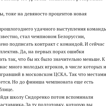
бы, тоже на девяносто процентов новая
е прошлогоднего удачного выступления команд
известно, стал чемпионом Белоруссии,
ено подписать контракт с командой. И сейчас
ллектив. Да, на первых порах ошибки
ть так, что бы их было значительно меньше. К
у нас много молодых игроков, в числе которых 
игравший в московском ЦСКА. Так что местам
яется. Но до финиша чемпионата еще есть
блице.
ройдя школу Сидоренко потом вспоминали
аставника. За ту подготовку, которую вы