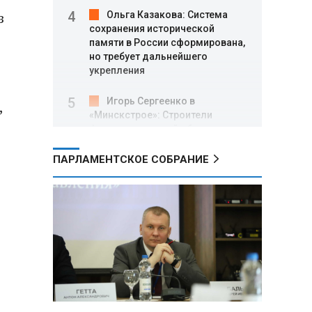
з
Ольга Казакова: Система
сохранения исторической
памяти в России сформирована,
но требует дальнейшего
укрепления
Игорь Сергеенко в
,
«Минскстрое»: Строители
формируют новый облик страны
и должны активнее участвовать
в улучшении охраны труда
ПАРЛАМЕНТСКОЕ СОБРАНИЕ
МИД РФ: Поездка
Зеленского в США не принесла
ожидаемых результатов
Белорусские школьники
собрали первые «космические»
томаты из семян, побывавших
на орбите