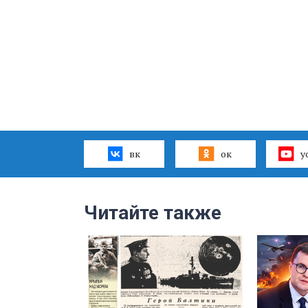
вк
ок
y
Читайте также