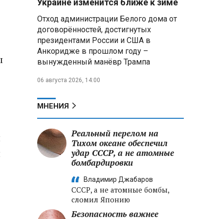
Украине изменится ближе к зиме
летательных аппаратов
Отход администрации Белого дома от
договорённостей, достигнутых
Президент Алжира готовится
президентами России и США в
к визиту в Беларусь — МИД
Алжира
Анкоридже в прошлом году –
ы
вынужденный манёвр Трампа
Лантратова: судьба около
06 августа 2026, 14:00
300 жителей Курской области,
попавших в плен после
вторжения боевиков, остается
МНЕНИЯ
неизвестной
Реальный перелом на
Второй энергоблок БелАЭС
и
вновь вышел на номинальную
Тихом океане обеспечил
и
мощность после диагностики
удар СССР, а не атомные
оборудования
бомбардировки
Владимир Джабаров
СССР, а не атомные бомбы,
сломил Японию
Безопасность важнее