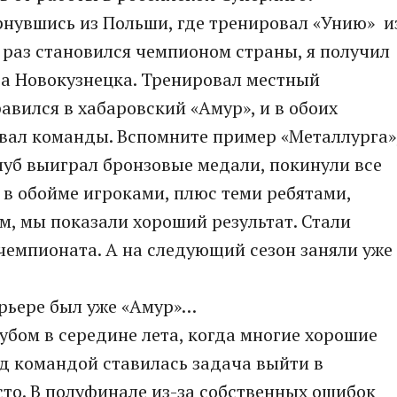
Вернувшись из Польши, где тренировал «Унию» и
е раз становился чемпионом страны, я получил
да Новокузнецка. Тренировал местный
авился в хабаровский «Амур», и в обоих
авал команды. Вспомните пример «Металлурга»
клуб выиграл бронзовые медали, покинули все
 в обойме игроками, плюс теми ребятами,
м, мы показали хороший результат. Стали
чемпионата. А на следующий сезон заняли уже
арьере был уже «Амур»…
лубом в середине лета, когда многие хорошие
д командой ставилась задача выйти в
сто. В полуфинале из-за собственных ошибок