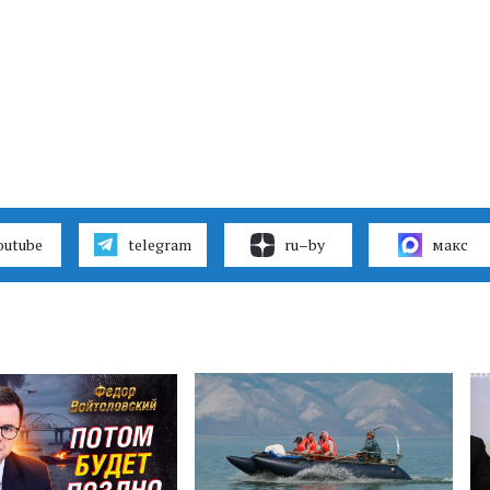
outube
telegram
ru–by
макс