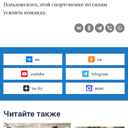
Польховского, этой спортсменке по силам
усилить команду.
вк
ок
youtube
telegram
ru–by
макс
Читайте также