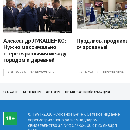
Александр ЛУКАШЕНКО:
Продлись, продлись
Нужно максимально
очарованье!
стереть различия между
городом и деревней
07 августа 2026
08 августа 2026
ЭКОНОМИКА
КУЛЬТУРА
О САЙТЕ
КОНТАКТЫ
АВТОРЫ
ПРАВОВАЯ ИНФОРМАЦИЯ
© 1991-2026 «Союзное Вече». Сетевое издание
зарегистрировано роскомнадзором,
свидетельство эл № фc77-52606 от 25 января