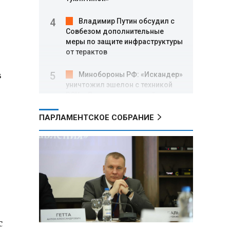
Владимир Путин обсудил с
Совбезом дополнительные
меры по защите инфраструктуры
от терактов
в
Минобороны РФ: «Искандер»
уничтожил эшелон с техникой
ВСУ в Днепропетровской
области
ПАРЛАМЕНТСКОЕ СОБРАНИЕ
Главы правительств ЕАЭС
подписали три соглашения по
e‑торговле, биржевому рынку и
ученым званиям
Александр Лукашенко:
Хотите «собирать сливки» в
городах — отвечайте и за
отдалённые деревни
с