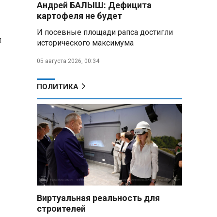
Андрей БАЛЫШ: Дефицита
Минобороны РФ: установлен
контроль над Анискино в
картофеля не будет
Харьковской области
И посевные площади рапса достигли
м
исторического максимума
ФСБ и МВД накрыли сеть
криптообменников в «Москва-
05 августа 2026, 00:34
Сити», через которую
украинские call-центры
выводили похищенные деньги
ПОЛИТИКА
Турчин: Механизм
промкооперации в ЕАЭС «не
заработал в полную силу»,
нужны доработки
В Беларуси установили
сроки сбора брусники и клюквы:
за нарушение грозят крупные
штрафы
Виртуальная реальность для
Александр Лукашенко
строителей
раскритиковал брошенные поля