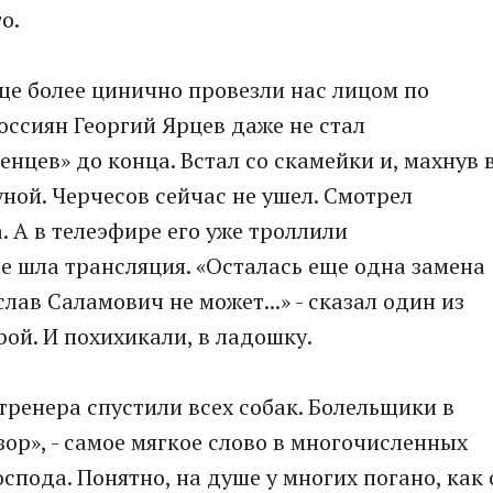
о.
ще более цинично провезли нас лицом по
россиян Георгий Ярцев даже не стал
нцев» до конца. Встал со скамейки и, махнув 
ной. Черчесов сейчас не ушел. Смотрел
. А в телеэфире его уже троллили
е шла трансляция. «Осталась еще одна замена
лав Саламович не может...» - сказал один из
орой. И похихикали, в ладошку.
тренера спустили всех собак. Болельщики в
озор», - самое мягкое слово в многочисленных
спода. Понятно, на душе у многих погано, как 