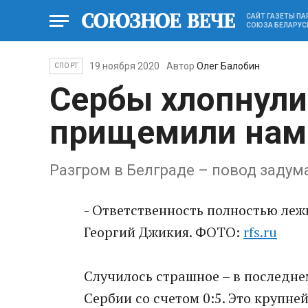
САЙТ ГАЗЕТЫ П
СОЮЗА БЕЛАРУС
19 ноября 2020
Автор
Олег Балобин
СПОРТ
Сербы хлопнули
прищемили нам
Разгром в Белграде – повод задум
- Ответственность полностью леж
Георгий Джикия. ФОТО:
rfs.ru
Случилось страшное – в последне
Сербии со счетом 0:5. Это крупн