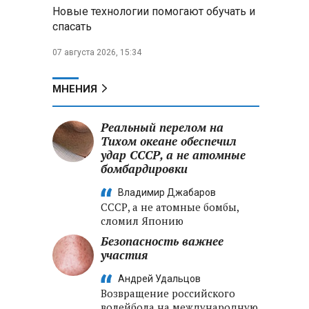
Новые технологии помогают обучать и
под Вилейкой и потребовал
спасать
ввести их в севооборот
07 августа 2026, 15:34
Российские хакеры заявили
о «документальном
подтверждении» участия НАТО в
МНЕНИЯ
ударах по территории РФ
Реальный перелом на
После атаки дронов ВСУ на
Тихом океане обеспечил
склад Wildberries в
удар СССР, а не атомные
Екатеринбурге эвакуировали 800
бомбардировки
человек
Владимир Джабаров
Минобороны РФ: за ночь
СССР, а не атомные бомбы,
ПВО сбила 203 украинских дрона
сломил Японию
над регионами России и Черным
Безопасность важнее
морем
участия
Андрей Удальцов
Возвращение российского
волейбола на международную