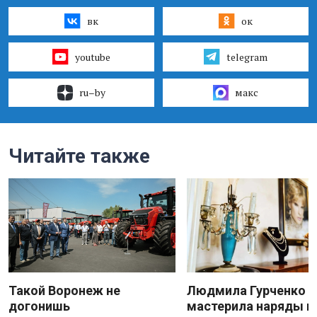
вк
ок
youtube
telegram
ru–by
макс
Читайте также
Такой Воронеж не
Людмила Гурченко
догонишь
мастерила наряды и