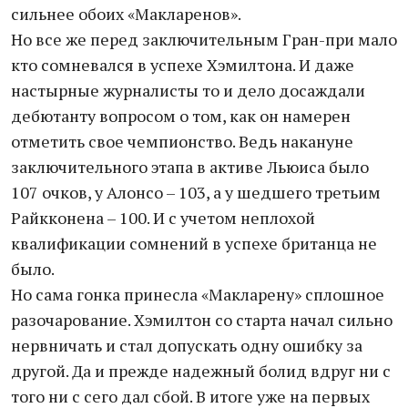
сильнее обоих «Макларенов».
Но все же перед заключительным Гран-при мало
кто сомневался в успехе Хэмилтона. И даже
настырные журналисты то и дело досаждали
дебютанту вопросом о том, как он намерен
отметить свое чемпионство. Ведь накануне
заключительного этапа в активе Льюиса было
107 очков, у Алонсо – 103, а у шедшего третьим
Райкконена – 100. И с учетом неплохой
квалификации сомнений в успехе британца не
было.
Но сама гонка принесла «Макларену» сплошное
разочарование. Хэмилтон со старта начал сильно
нервничать и стал допускать одну ошибку за
другой. Да и прежде надежный болид вдруг ни с
того ни с сего дал сбой. В итоге уже на первых