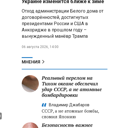
Украине изменится ближе к зиме
летательных аппаратов
Отход администрации Белого дома от
договорённостей, достигнутых
Президент Алжира готовится
президентами России и США в
к визиту в Беларусь — МИД
Алжира
Анкоридже в прошлом году –
вынужденный манёвр Трампа
Лантратова: судьба около
06 августа 2026, 14:00
300 жителей Курской области,
попавших в плен после
вторжения боевиков, остается
МНЕНИЯ
неизвестной
Реальный перелом на
Второй энергоблок БелАЭС
вновь вышел на номинальную
Тихом океане обеспечил
мощность после диагностики
удар СССР, а не атомные
оборудования
бомбардировки
Владимир Джабаров
СССР, а не атомные бомбы,
сломил Японию
Безопасность важнее