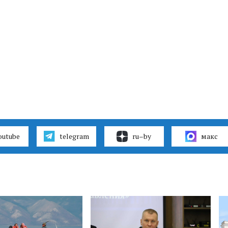
outube
telegram
ru–by
макс