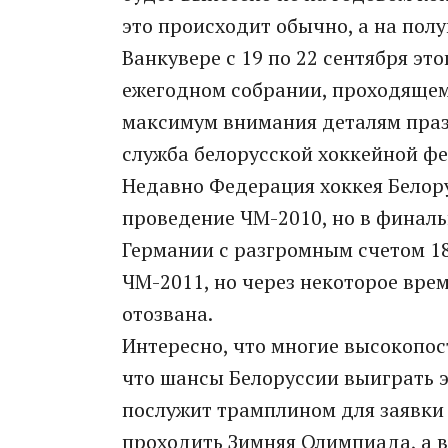
это происходит обычно, а на пол
Ванкувере с 19 по 22 сентября это
ежегодном собрании, проходящем
максимум внимания деталям праз
служба белорусской хоккейной ф
Недавно Федерация хоккея Белору
проведение ЧМ-2010, но в финал
Германии с разгромным счетом 18
ЧМ-2011, но через некоторое вре
отозвана.
Интересно, что многие высокопо
что шансы Белоруссии выиграть э
послужит трамплином для заявки н
проходить Зимняя Олимпиада, а в