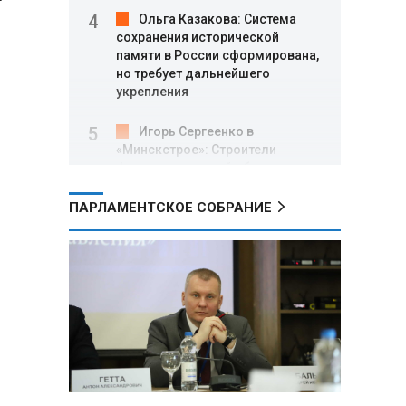
Ольга Казакова: Система
сохранения исторической
памяти в России сформирована,
но требует дальнейшего
укрепления
Игорь Сергеенко в
«Минскстрое»: Строители
формируют новый облик страны
и должны активнее участвовать
в улучшении охраны труда
ПАРЛАМЕНТСКОЕ СОБРАНИЕ
МИД РФ: Поездка
Зеленского в США не принесла
ожидаемых результатов
Белорусские школьники
собрали первые «космические»
томаты из семян, побывавших
на орбите