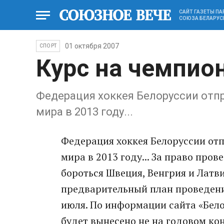
САЙТ ГАЗЕТЫ П
СОЮЗА БЕЛАРУС
01 октября 2007
СПОРТ
Курс на чемпио
Федерация хоккея Белоруссии отп
мира в 2013 году...
Федерация хоккея Белоруссии от
мира в 2013 году... За право про
бороться Швеция, Венгрия и Латв
предварительный план проведени
июля. По информации сайта «Бело
будет вынесено не на годовом ко