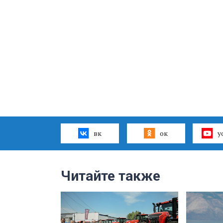
вк
ок
y
Читайте также