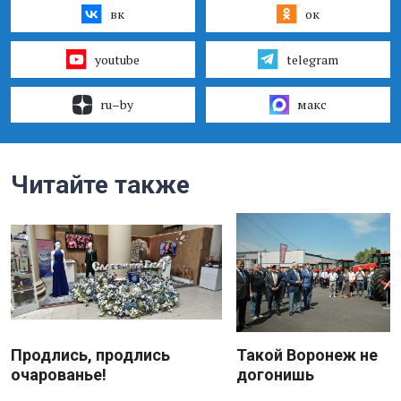
вк
ок
youtube
telegram
ru–by
макс
Читайте также
Продлись, продлись
Такой Воронеж не
очарованье!
догонишь