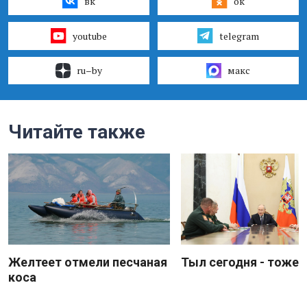
вк
ок
youtube
telegram
ru–by
макс
Читайте также
Желтеет отмели песчаная
Тыл сегодня - тоже 
коса