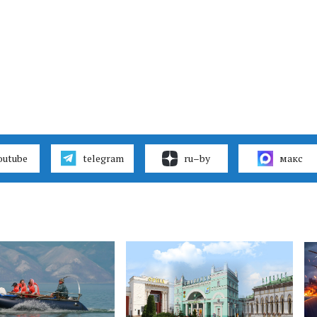
outube
telegram
ru–by
макс