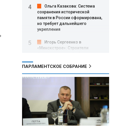
Ольга Казакова: Система
сохранения исторической
памяти в России сформирована,
но требует дальнейшего
укрепления
»
Игорь Сергеенко в
«Минскстрое»: Строители
формируют новый облик страны
и должны активнее участвовать
в улучшении охраны труда
ПАРЛАМЕНТСКОЕ СОБРАНИЕ
МИД РФ: Поездка
Зеленского в США не принесла
ожидаемых результатов
Белорусские школьники
собрали первые «космические»
томаты из семян, побывавших
на орбите