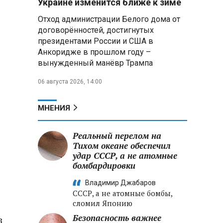
Украине изменится ближе к зиме
летательных аппаратов
Отход администрации Белого дома от
договорённостей, достигнутых
Президент Алжира готовится
президентами России и США в
к визиту в Беларусь — МИД
Алжира
Анкоридже в прошлом году –
вынужденный манёвр Трампа
Лантратова: судьба около
06 августа 2026, 14:00
300 жителей Курской области,
попавших в плен после
вторжения боевиков, остается
МНЕНИЯ
неизвестной
Реальный перелом на
Второй энергоблок БелАЭС
вновь вышел на номинальную
Тихом океане обеспечил
мощность после диагностики
удар СССР, а не атомные
оборудования
бомбардировки
Владимир Джабаров
СССР, а не атомные бомбы,
сломил Японию
Безопасность важнее
з