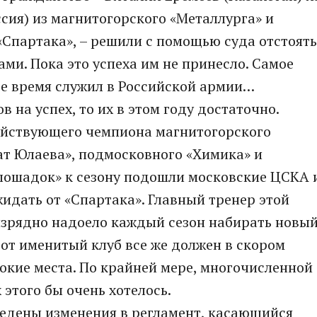
сия) из магнитогорского «Металлурга» и
«Спартака», – решили с помощью суда отстоять
ами. Пока это успеха им не принесло. Самое
вое время служил в Российской армии…
 на успех, то их в этом году достаточно.
ействующего чемпиона магнитогорского
ват Юлаева», подмосковного «Химика» и
 лошадок» к сезону подошли московские ЦСКА 
жидать от «Спартака». Главный тренер этой
изрядно надоело каждый сезон набирать новы
тот именитый клуб все же должен в скором
окие места. По крайней мере, многочисленной
этого бы очень хотелось.
едены изменения в регламент, касающийся