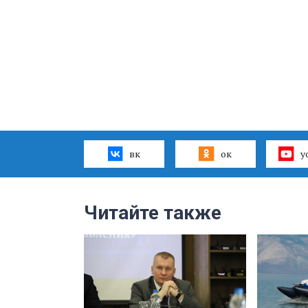
вк
ок
y
Читайте также