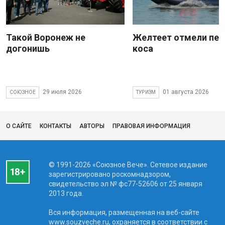
Такой Воронеж не
Желтеет отмели пес
догонишь
коса
29 июля 2026
01 августа 2026
СОЮЗНОЕ
ТУРИЗМ
О САЙТЕ
КОНТАКТЫ
АВТОРЫ
ПРАВОВАЯ ИНФОРМАЦИЯ
© 1991-2026 «Союзное Вече». Сетевое издание
зарегистрировано роскомнадзором,
свидетельство эл № фc77-52606 от 25 января
2013 года.
Вся информация, размещенная на веб-сайте
www.souzveche.ru, охраняется в соответствии с