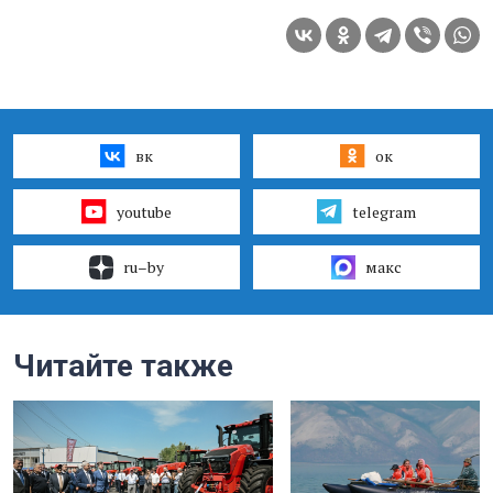
вк
ок
youtube
telegram
ru–by
макс
Читайте также