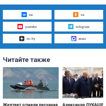
вк
ок
youtube
telegram
ru–by
макс
Читайте также
Желтеет отмели песчаная
Александр ЛУКАШЕН