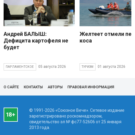
Андрей БАЛЫШ:
Желтеет отмели пес
Дефицита картофеля не
коса
будет
05 августа 2026
01 августа 2026
ПАРЛАМЕНТСКОЕ
ТУРИЗМ
О САЙТЕ
КОНТАКТЫ
АВТОРЫ
ПРАВОВАЯ ИНФОРМАЦИЯ
© 1991-2026 «Союзное Вече». Сетевое издание
зарегистрировано роскомнадзором,
свидетельство эл № фc77-52606 от 25 января
2013 года.