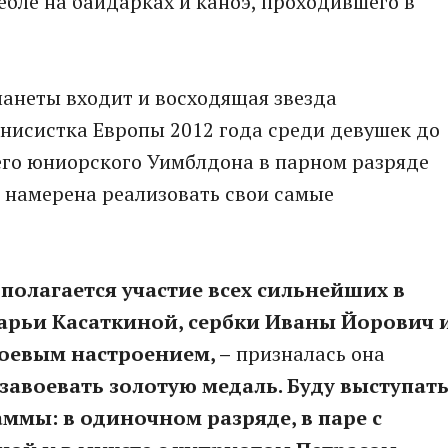
ебле на байдарках и каноэ, проходившего в
ланеты входит и восходящая звезда
ннисистка Европы 2012 года среди девушек до
его юниорского Уимблдона в парном разряде
 намерена реализовать свои самые
дполагается участие всех сильнейших в
арьи Касаткиной, сербки Иваны Йорович 
боевым настроением, –
призналась она
завоевать золотую медаль. Буду выступат
ммы: в одиночном разряде, в паре с