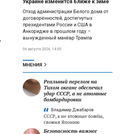
Украине изменится ближе к зиме
«Минскстрое»: Строители
Отход администрации Белого дома от
формируют новый облик страны
и должны активнее участвовать
договорённостей, достигнутых
в улучшении охраны труда
президентами России и США в
Анкоридже в прошлом году –
МИД РФ: Поездка
,
вынужденный манёвр Трампа
Зеленского в США не принесла
ожидаемых результатов
06 августа 2026, 14:00
Белорусские школьники
МНЕНИЯ
собрали первые «космические»
томаты из семян, побывавших
на орбите
Реальный перелом на
Тихом океане обеспечил
удар СССР, а не атомные
Силовые структуры РФ: на
бойцах ВСУ испытывали
бомбардировки
экспериментальную вакцину от
Владимир Джабаров
ВИЧ и СПИДа
СССР, а не атомные бомбы,
сломил Японию
Безопасность важнее