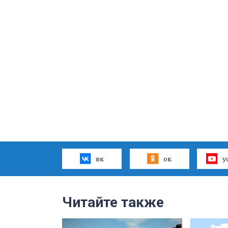
вк
ок
y
Читайте также