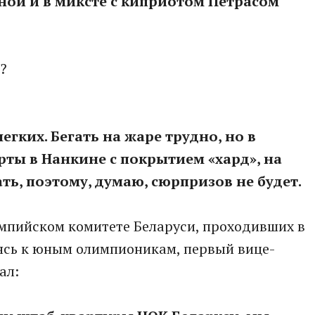
ой и в миксте с киприотом Петрасом
?
легких. Бегать на жаре трудно, но в
рты в Нанкине с покрытием «хард», на
ть, поэтому, думаю, сюрпризов не будет.
мпийском комитете Беларуси, проходивших в
ясь к юным олимпионикам, первый вице-
ал: