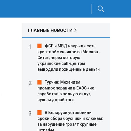
ГЛАВНЫЕ НОВОСТИ
ФСБ и МВД накрыли сеть
криптообменников в «Москва-
Сити», через которую
украинские call-центры
выводили похищенные деньги
Турчин: Механизм
промкооперации в ЕАЭС «не
р
заработал в полную силу»,
нужны доработки
В Беларуси установили
сроки сбора брусники и клюквы:
за нарушение грозят крупные
штрафы