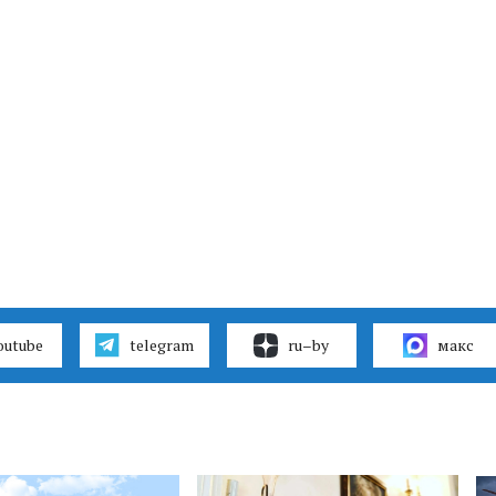
outube
telegram
ru–by
макс