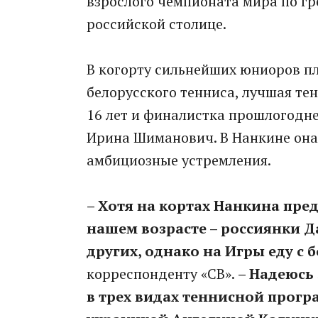
взрослого чемпионата мира по гр
российской столице.
В когорту сильнейших юниоров п
белорусского тенниса, лучшая те
16 лет и финалистка прошлогодн
Ирина Шиманович. В Нанкине она
амбициозные устремления.
– Хотя на кортах Нанкина пре
нашем возрасте – россиянки Д
других, однако на Игры еду с 
корреспонденту «СВ».
– Надеюсь 
в трех видах теннисной програ