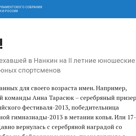
АРЛАМЕНТСКОГО СОБРАНИЯ
И И РОССИИ
!
иехавшей в Нанкин на II летние юношеские
 юных спортсменов
анных для своего возраста имен. Например,
й команды Анна Тарасюк – серебряный призе
йского фестиваля-2013, победительница
ной гимназиады-2013 в метании копья. Или 17-
давно вернулась с серебряной наградой со