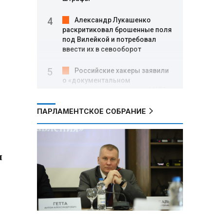
Александр Лукашенко
раскритиковал брошенные поля
под Вилейкой и потребовал
ввести их в севооборот
Российские хакеры заявили
о «документальном
подтверждении» участия НАТО в
ударах по территории РФ
ПАРЛАМЕНТСКОЕ СОБРАНИЕ
После атаки дронов ВСУ на
склад Wildberries в
Екатеринбурге эвакуировали 800
человек
и
Минобороны РФ: за ночь
ПВО сбила 203 украинских дрона
ь
над регионами России и Черным
морем