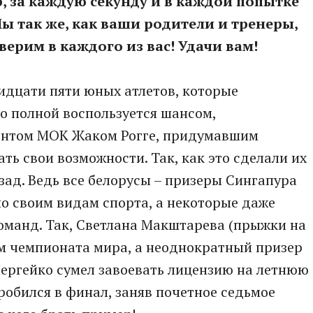
, за каждую секунду и в каждой попытке
ы так же, как ваши родители и тренеры,
ерим в каждого из вас! Удачи вам!
ридцати пяти юных атлетов, которые
по полной воспользуется шансом,
ентом МОК Жаком Рогге, придумавшим
ь свои возможности. Так, как это сделали их
ад. Ведь все белорусы – призеры Сингапура
о своим видам спорта, а некоторые даже
оманд. Так, Светлана Макштарева (прыжки на
ом чемпионата мира, а неоднократный призер
Чергейко сумел завоевать лицензию на летнюю
робился в финал, заняв почетное седьмое