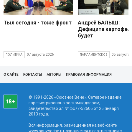
Тыл сегодня - тоже фронт
Андрей БАЛЫШ:
Дефицита картофеля
будет
07 августа 2026
05 августа 
ПОЛИТИКА
ПАРЛАМЕНТСКОЕ
О САЙТЕ
КОНТАКТЫ
АВТОРЫ
ПРАВОВАЯ ИНФОРМАЦИЯ
© 1991-2026 «Союзное Вече». Сетевое издание
зарегистрировано роскомнадзором,
свидетельство эл № фc77-52606 от 25 января
2013 года.
Вся информация, размещенная на веб-сайте
www.souzveche.ru, охраняется в соответствии с