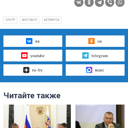
СПОРТ
МОТОБОЛ
БЕЛАРУСЬ
вк
ок
youtube
telegram
ru–by
макс
Читайте также