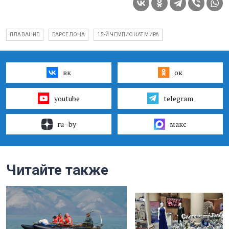
ПЛАВАНИЕ
БАРСЕЛОНА
15-Й ЧЕМПИОНАТ МИРА
вк
ок
youtube
telegram
ru–by
макс
Читайте также