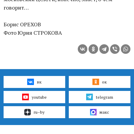
говорит…
Борис ОРЕХОВ
Фото Юрия СТРОКОВА
вк
ок
youtube
telegram
ru–by
макс