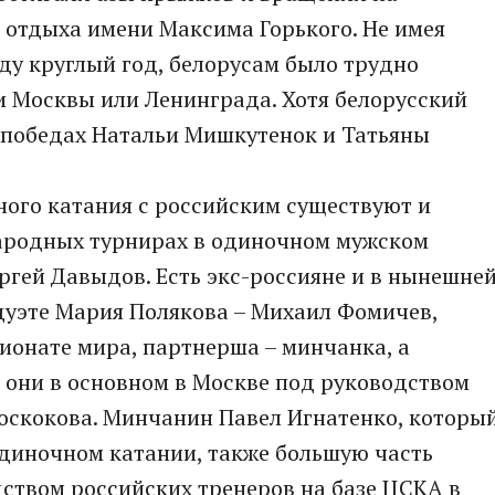
 отдыха имени Максима Горького. Не имея
ду круглый год, белорусам было трудно
и Москвы или Ленинграда. Хотя белорусский
 победах Натальи Мишкутенок и Татьяны
ного катания с российским существуют и
народных турнирах в одиночном мужском
ргей Давыдов. Есть экс-россияне и в нынешне
дуэте Мария Полякова – Михаил Фомичев,
онате мира, партнерша – минчанка, а
я они в основном в Москве под руководством
оскокова. Минчанин Павел Игнатенко, которы
одиночном катании, также большую часть
ством российских тренеров на базе ЦСКА в