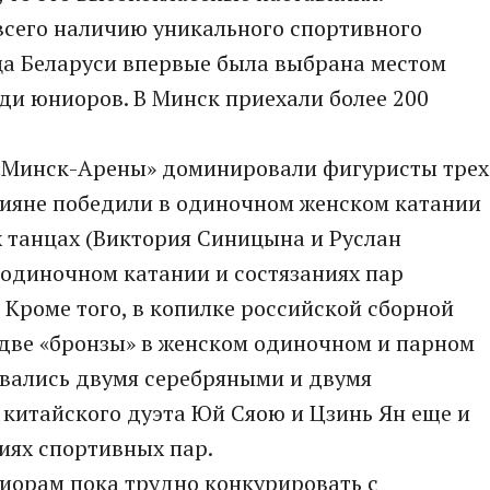
всего наличию уникального спортивного
ца Беларуси впервые была выбрана местом
ди юниоров. В Минск приехали более 200
у «Минск-Арены» доминировали фигуристы трех
ссияне победили в одиночном женском катании
 танцах (Виктория Синицына и Руслан
 одиночном катании и состязаниях пар
 Кроме того, в копилке российской сборной
 две «бронзы» в женском одиночном и парном
вались двумя серебряными и двумя
 китайского дуэта Юй Сяою и Цзинь Ян еще и
иях спортивных пар.
иорам пока трудно конкурировать с