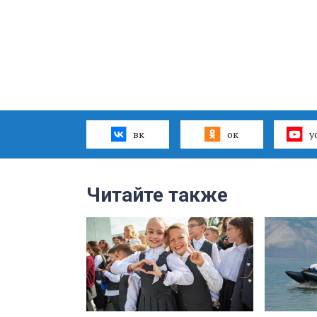
вк
ок
y
Читайте также