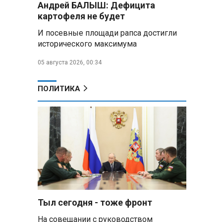
Андрей БАЛЫШ: Дефицита
Алесандр Лукашенко назвал
картофеля не будет
работу сельской торговли
«неудовлетворительной» и
И посевные площади рапса достигли
возмутился «просрочкой и
исторического максимума
тухлятиной»
05 августа 2026, 00:34
Владимир Путин обсудил с
Совбезом дополнительные
меры по защите инфраструктуры
ПОЛИТИКА
от терактов
Минобороны РФ: «Искандер»
уничтожил эшелон с техникой
ВСУ в Днепропетровской
области
Главы правительств ЕАЭС
подписали три соглашения по
e‑торговле, биржевому рынку и
ученым званиям
Тыл сегодня - тоже фронт
На совещании с руководством