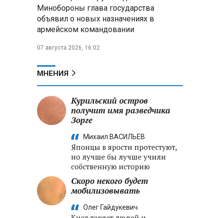
Александр Лукашенко:
Минобороны глава государства
Хотите «собирать сливки» в
объявил о новых назначениях в
городах — отвечайте и за
армейском командовании
отдалённые деревни
07 августа 2026, 16:02
Минобороны РФ: установлен
контроль над Анискино в
Харьковской области
МНЕНИЯ
ФСБ и МВД накрыли сеть
Курильский остров
криптообменников в «Москва-
получит имя разведчика
Сити», через которую
Зорге
украинские call-центры
выводили похищенные деньги
Михаил ВАСИЛЬЕВ
Японцы в ярости протестуют,
но лучше бы лучше учили
собственную историю
Скоро некого будет
мобилизовывать
Олег Гайдукевич
Киев теряет людей и