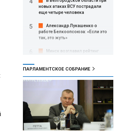
В Белгородской области при
новых атаках ВСУ пострадали
еще четыре человека
Александр Лукашенко о
работе Белкоопсоюза: «Если это
так, это жуть»
Минск возглавил рейтинг
самых популярных зарубежных
городов у российских туристов
ПАРЛАМЕНТСКОЕ СОБРАНИЕ
й
Минобороны РФ: при
освобождении Анискино ВСУ
понесли большие потери, часть
военных сдалась в плен
Александр Лукашенко:
й
Россияне «услышали батьку» и
скупают пустующие дома в
белорусских деревнях