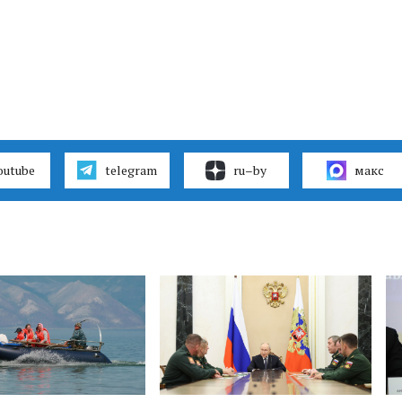
outube
telegram
ru–by
макс