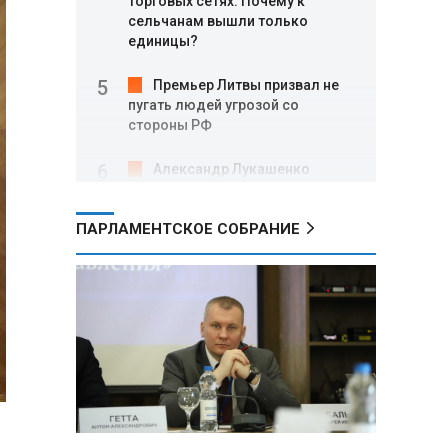
торговых сетях: Почему к
сельчанам вышли только
единицы?
Премьер Литвы призвал не
пугать людей угрозой со
стороны РФ
Александр Лукашенко
подарили белорусский бинокль,
изготовленный по стандартам
ПАРЛАМЕНТСКОЕ СОБРАНИЕ
НАТО
В Белгородской области при
новых атаках ВСУ пострадали
еще четыре человека
Александр Лукашенко о
работе Белкоопсоюза: «Если это
так, это жуть»
Минск возглавил рейтинг