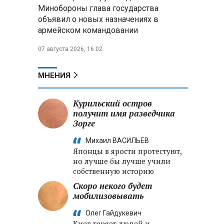
меры по защите инфраструктуры
Минобороны глава государства
от терактов
объявил о новых назначениях в
армейском командовании
Минобороны РФ: «Искандер»
ы
уничтожил эшелон с техникой
07 августа 2026, 16:02
ВСУ в Днепропетровской
области
МНЕНИЯ
Главы правительств ЕАЭС
подписали три соглашения по
Курильский остров
e‑торговле, биржевому рынку и
получит имя разведчика
ученым званиям
Зорге
Михаил ВАСИЛЬЕВ
Японцы в ярости протестуют,
но лучше бы лучше учили
собственную историю
Скоро некого будет
мобилизовывать
Олег Гайдукевич
Киев теряет людей и