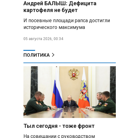
Андрей БАЛЫШ: Дефицита
самых популярных зарубежных
картофеля не будет
городов у российских туристов
И посевные площади рапса достигли
Минобороны РФ: при
исторического максимума
освобождении Анискино ВСУ
понесли большие потери, часть
05 августа 2026, 00:34
военных сдалась в плен
ПОЛИТИКА
Александр Лукашенко:
Россияне «услышали батьку» и
скупают пустующие дома в
белорусских деревнях
Алесандр Лукашенко назвал
работу сельской торговли
«неудовлетворительной» и
возмутился «просрочкой и
тухлятиной»
Тыл сегодня - тоже фронт
Владимир Путин обсудил с
Совбезом дополнительные
На совещании с руководством