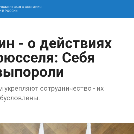
АРЛАМЕНТСКОГО СОБРАНИЯ
И И РОССИИ
н - о действиях
рюсселя: Себя
 выпороли
м укрепляют сотрудничество - их
обусловлены.