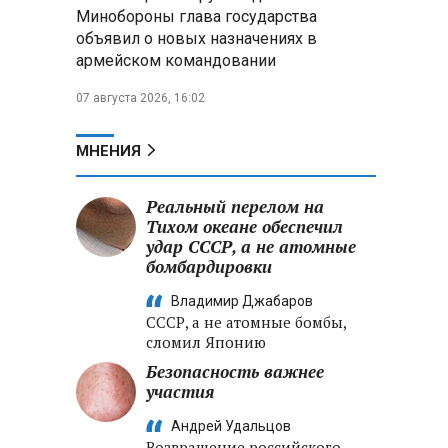
Минобороны РФ: установлен
Минобороны глава государства
контроль над Анискино в
объявил о новых назначениях в
Харьковской области
армейском командовании
ФСБ и МВД накрыли сеть
07 августа 2026, 16:02
криптообменников в «Москва-
Сити», через которую
украинские call-центры
МНЕНИЯ
выводили похищенные деньги
Реальный перелом на
Турчин: Механизм
Тихом океане обеспечил
промкооперации в ЕАЭС «не
удар СССР, а не атомные
заработал в полную силу»,
бомбардировки
нужны доработки
Владимир Джабаров
СССР, а не атомные бомбы,
сломил Японию
Безопасность важнее
участия
Андрей Удальцов
Возвращение российского