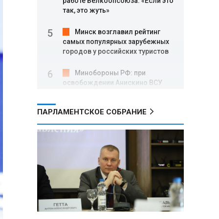
работе Белкоопсоюза: «Если это
так, это жуть»
Минск возглавил рейтинг
самых популярных зарубежных
городов у российских туристов
Минобороны РФ: при
освобождении Анискино ВСУ
понесли большие потери, часть
военных сдалась в плен
ПАРЛАМЕНТСКОЕ СОБРАНИЕ
Александр Лукашенко:
Россияне «услышали батьку» и
скупают пустующие дома в
белорусских деревнях
Алесандр Лукашенко назвал
работу сельской торговли
«неудовлетворительной» и
возмутился «просрочкой и
тухлятиной»