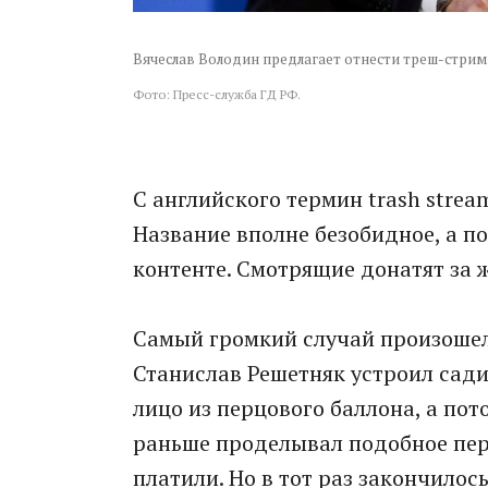
Вячеслав Володин предлагает отнести треш-стри
Фото: Пресс-служба ГД РФ.
С английского термин trash strea
Название вполне безобидное, а п
контенте. Смотрящие донатят за 
Самый громкий случай произошел 
Станислав Решетняк устроил сади
лицо из перцового баллона, а пот
раньше проделывал подобное пер
платили. Но в тот раз закончилось