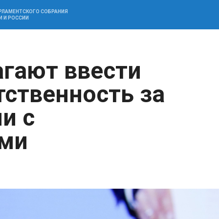
АРЛАМЕНТСКОГО СОБРАНИЯ
И И РОССИИ
агают ввести
тственность за
и с
ами