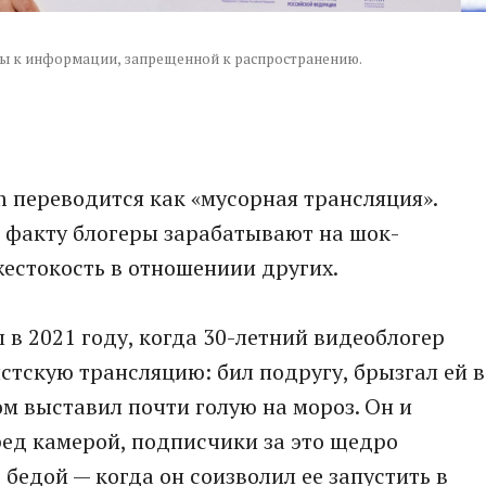
мы к информации, запрещенной к распространению.
m переводится как «мусорная трансляция».
о факту блогеры зарабатывают на шок-
жестокость в отношениии других.
в 2021 году, когда 30-летний видеоблогер
стскую трансляцию: бил подругу, брызгал ей в
ом выставил почти голую на мороз. Он и
ед камерой, подписчики за это щедро
 бедой — когда он соизволил ее запустить в