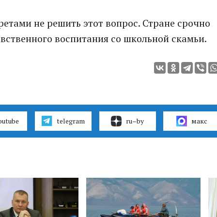
етами не решить этот вопрос. Стране срочно
вственного воспитания со школьной скамьи.
outube
telegram
ru–by
макс