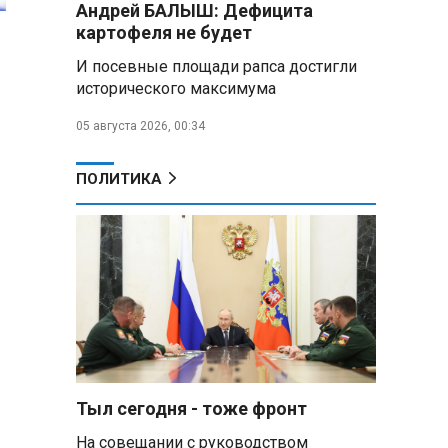
Андрей БАЛЫШ: Дефицита
картофеля не будет
Владимир Путин обсудил с
Совбезом дополнительные
И посевные площади рапса достигли
меры по защите инфраструктуры
исторического максимума
от терактов
05 августа 2026, 00:34
Минобороны РФ: «Искандер»
уничтожил эшелон с техникой
ВСУ в Днепропетровской
ПОЛИТИКА
области
Главы правительств ЕАЭС
подписали три соглашения по
e‑торговле, биржевому рынку и
ученым званиям
Александр Лукашенко:
Хотите «собирать сливки» в
городах — отвечайте и за
отдалённые деревни
Тыл сегодня - тоже фронт
На совещании с руководством