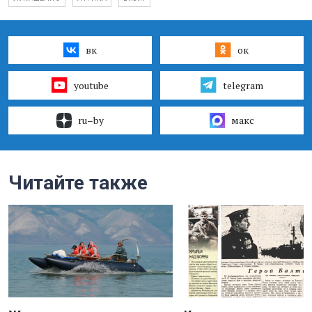
вк
ок
youtube
telegram
ru–by
макс
Читайте также