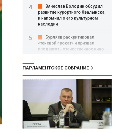
Вячеслав Володин обсудил
развитие курортного Хвалынска
и напомнил о его культурном
наследии
Бурляев раскритиковал
«теневой прокат» и призвал
продвигать отечественное кино
Александр Лукашенко
ПАРЛАМЕНТСКОЕ СОБРАНИЕ
провел кадровые перестановки
в руководстве Следственного
комитета и внутренних войск
МВД
Ольга Казакова: Система
сохранения исторической
памяти в России сформирована,
но требует дальнейшего
укрепления