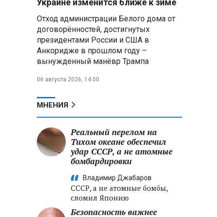
Украине изменится ближе к зиме
товарооборот до $500 млн в год
Отход администрации Белого дома от
договорённостей, достигнутых
Владимир Путин
президентами России и США в
поблагодарил Жапарова за
личную поддержку
Анкоридже в прошлом году –
российско‑киргизского
вынужденный манёвр Трампа
сотрудничества
06 августа 2026, 14:00
Трутнев доложил Путину:
инвестиции на Дальнем Востоке
МНЕНИЯ
превысили 6,5 трлн рублей
Реальный перелом на
Белорусские ракетчики
отработали перехват воздушных
Тихом океане обеспечил
целей с применением реальных
удар СССР, а не атомные
летательных аппаратов
бомбардировки
Владимир Джабаров
СССР, а не атомные бомбы,
сломил Японию
Безопасность важнее