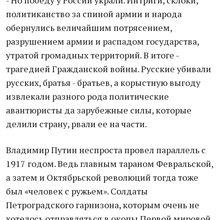
- Но победу у России украли. Интриги, склоки,
политиканство за спиной армии и народа
обернулись величайшим потрясением,
разрушением армии и распадом государства,
утратой громадных территорий. В итоге -
трагедией Гражданской войны. Русские убивали
русских, братья - братьев, а корыстную выгоду
извлекали разного рода политические
авантюристы да зарубежные силы, которые
делили страну, рвали ее на части.
Владимир Путин неспроста провел параллель с
1917 годом. Ведь главным тараном Февральской,
а затем и Октябрьской революций тогда тоже
был «человек с ружьем». Солдаты
Петроградского гарнизона, которым очень не
хотелось отправляться в окопы Первой мировой.