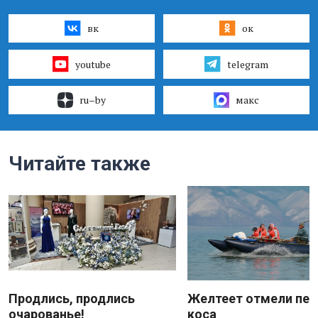
вк
ок
youtube
telegram
ru–by
макс
Читайте также
Продлись, продлись
Желтеет отмели пес
очарованье!
коса