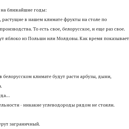
а на ближайшие годы:
я, растущие в нашем климате фрукты на столе по
оизводства. То есть свое, белорусское, и еще раз свое.
зут яблоко из Польши или Молдовы. Как время показывает
 в белорусском климате будут расти арбузы, дыни,
.
огда…
бельности - никакие углеводороды рядом не стояли.
берут заграничный.