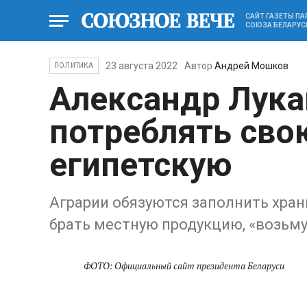
САЙТ ГАЗЕТЫ П
СОЮЗА БЕЛАРУС
23 августа 2022
Автор
Андрей Мошков
ПОЛИТИКА
Александр Лук
потреблять свою
египетскую
Аграрии обязуются заполнить хран
брать местную продукцию, «возьму
ФОТО: Официальный сайт президента Б
еларуси