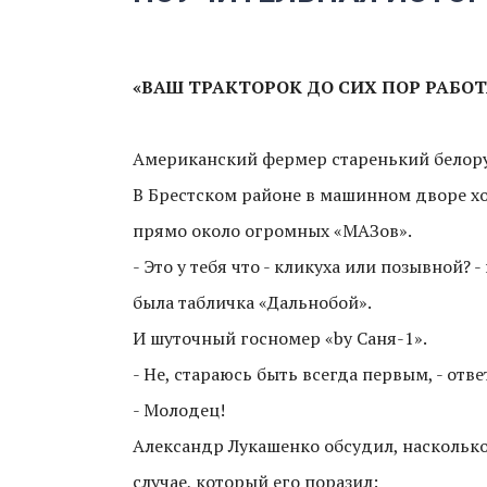
«ВАШ ТРАКТОРОК ДО СИХ ПОР РАБОТ
Американский фермер старенький белорус
В Брестском районе в машинном дворе хо
прямо около огромных «МАЗов».
- Это у тебя что - кликуха или позывной?
была табличка «Дальнобой».
И шуточный госномер «by Саня-1».
- Не, стараюсь быть всегда первым, - отв
- Молодец!
Александр Лукашенко обсудил, насколько 
случае, который его поразил: