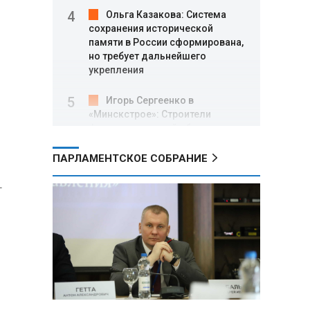
Ольга Казакова: Система
сохранения исторической
памяти в России сформирована,
но требует дальнейшего
укрепления
Игорь Сергеенко в
«Минскстрое»: Строители
формируют новый облик страны
и должны активнее участвовать
в улучшении охраны труда
ПАРЛАМЕНТСКОЕ СОБРАНИЕ
-
МИД РФ: Поездка
Зеленского в США не принесла
ожидаемых результатов
Белорусские школьники
собрали первые «космические»
томаты из семян, побывавших
на орбите