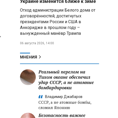
Украине изменится ближе к зиме
летательных аппаратов
Отход администрации Белого дома от
договорённостей, достигнутых
Президент Алжира готовится
президентами России и США в
к визиту в Беларусь — МИД
Алжира
Анкоридже в прошлом году –
вынужденный манёвр Трампа
,
Лантратова: судьба около
06 августа 2026, 14:00
300 жителей Курской области,
попавших в плен после
вторжения боевиков, остается
МНЕНИЯ
неизвестной
Реальный перелом на
Второй энергоблок БелАЭС
вновь вышел на номинальную
Тихом океане обеспечил
мощность после диагностики
удар СССР, а не атомные
оборудования
бомбардировки
Владимир Джабаров
СССР, а не атомные бомбы,
сломил Японию
Безопасность важнее