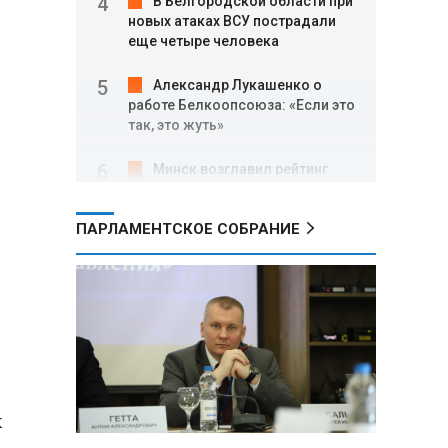
В Белгородской области при
новых атаках ВСУ пострадали
еще четыре человека
Александр Лукашенко о
работе Белкоопсоюза: «Если это
так, это жуть»
Минск возглавил рейтинг
самых популярных зарубежных
городов у российских туристов
ПАРЛАМЕНТСКОЕ СОБРАНИЕ
Минобороны РФ: при
освобождении Анискино ВСУ
понесли большие потери, часть
военных сдалась в плен
Александр Лукашенко:
Россияне «услышали батьку» и
скупают пустующие дома в
х
белорусских деревнях