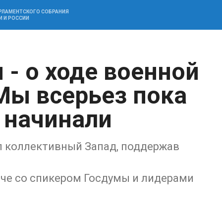
АРЛАМЕНТСКОГО СОБРАНИЯ
И И РОССИИ
 - о ходе военной
Мы всерьез пока
е начинали
л коллективный Запад, поддержав
ече со спикером Госдумы и лидерами