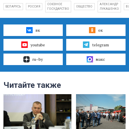
СОЮЗНОЕ
АЛЕКСАНДР
БЕЛАРУСЬ
РОССИЯ
ОБЩЕСТВО
В
ГОСУДАРСТВО
ЛУКАШЕНКО
вк
ок
youtube
telegram
ru–by
макс
Читайте также