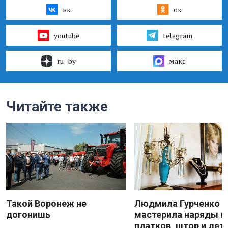
вк
ок
youtube
telegram
ru–by
макс
Читайте также
Такой Воронеж не
Людмила Гурченко
догонишь
мастерила наряды и
платков, штор и дет