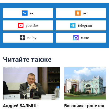
вк
ок
youtube
telegram
ru–by
макс
Читайте также
Андрей БАЛЫШ:
Вагончик тронется