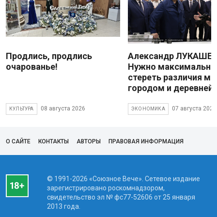
Продлись, продлись
Александр ЛУКАШЕН
очарованье!
Нужно максимально
стереть различия м
городом и деревней
08 августа 2026
07 августа 2026
КУЛЬТУРА
ЭКОНОМИКА
О САЙТЕ
КОНТАКТЫ
АВТОРЫ
ПРАВОВАЯ ИНФОРМАЦИЯ
© 1991-2026 «Союзное Вече». Сетевое издание
зарегистрировано роскомнадзором,
свидетельство эл № фc77-52606 от 25 января
2013 года.