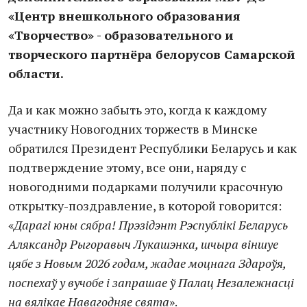
«Центр внешкольного образования
«Творчество» - образовательного и
творческого партнёра белорусов Самарской
области.
Да и как можно забыть это, когда к каждому
участнику Новогодних торжеств в Минске
обратился Президент Республики Беларусь и как
подтверждение этому, все они, наряду с
новогодними подарками получили красочную
открытку-поздравление, в которой говорится:
«
Дарагі юны сябра! Прэзідэнт Рэспублікі Беларусь
Аляксандр Рыгоравыч Лукашэнка, шчыра віншуе
цябе з Новым 2026 годам, жадае моцнага Здароўя,
поспехаў у вучобе і запрашае ў Палац Незалежнасці
на вялікае Навагодняе свята
».