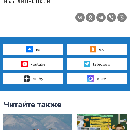
Иван ЛИПНИЦКИЙ
вк
ок
youtube
telegram
ru–by
макс
Читайте также