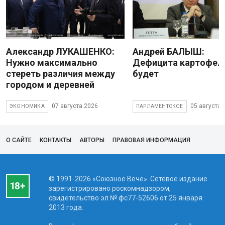
Александр ЛУКАШЕНКО:
Андрей БАЛЫШ:
Нужно максимально
Дефицита картофеля
стереть различия между
будет
городом и деревней
07 августа 2026
05 августа 
ЭКОНОМИКА
ПАРЛАМЕНТСКОЕ
О САЙТЕ
КОНТАКТЫ
АВТОРЫ
ПРАВОВАЯ ИНФОРМАЦИЯ
© 1991-2026 «Союзное Вече». Сетевое издание
зарегистрировано роскомнадзором,
свидетельство эл № фc77-52606 от 25 января
2013 года.