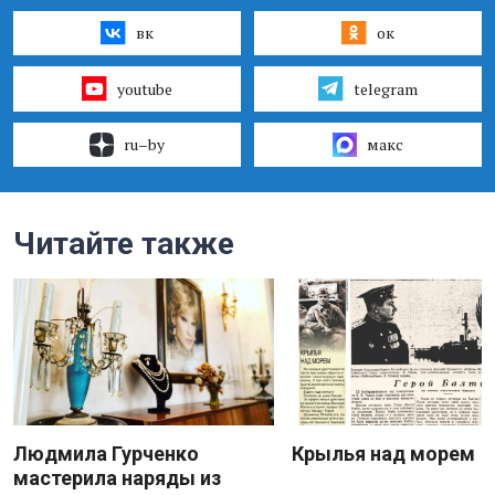
вк
ок
youtube
telegram
ru–by
макс
Читайте также
Людмила Гурченко
Крылья над морем
мастерила наряды из